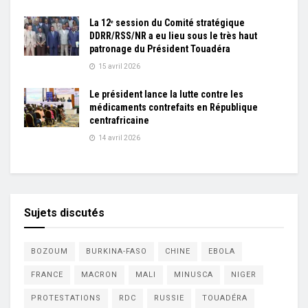
La 12ᵉ session du Comité stratégique
DDRR/RSS/NR a eu lieu sous le très haut
patronage du Président Touadéra
15 avril 2026
Le président lance la lutte contre les
médicaments contrefaits en République
centrafricaine
14 avril 2026
Sujets discutés
BOZOUM
BURKINA-FASO
CHINE
EBOLA
FRANCE
MACRON
MALI
MINUSCA
NIGER
PROTESTATIONS
RDC
RUSSIE
TOUADÉRA