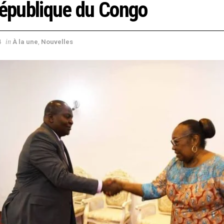
République du Congo
in
4
À la une
,
Nouvelles