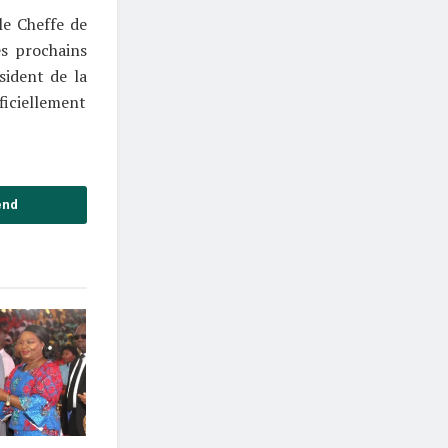
le Cheffe de
es prochains
sident de la
iciellement
end