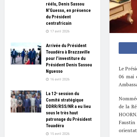
réélu, Denis Sassou
N’Guesso, en présence
du Président
centrafricain
17 avril 2026
Arrivée du Président
Touadéra à Brazzaville
pour l’investiture du
Président Denis Sassou
Le Prési
Nguesso
06 mai 
16 avril 2026
Ambassad
La 12ᵉ session du
Nommée 
Comité stratégique
de la R
DDRR/RSS/NR a eu lieu
sous le très haut
HOORNAE
patronage du Président
Fausti
Touadéra
orientat
15 avril 2026