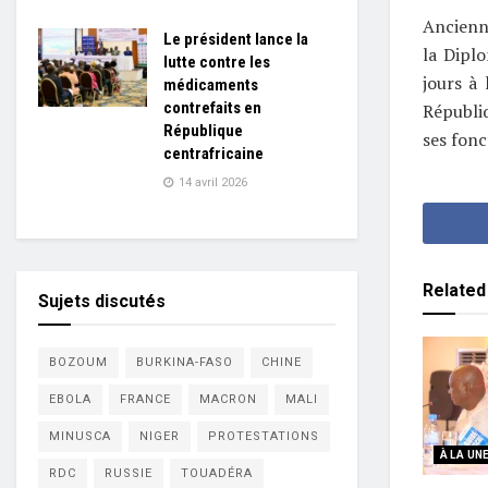
Ancienne
Le président lance la
la Diplo
lutte contre les
jours à 
médicaments
contrefaits en
Républi
République
ses fonc
centrafricaine
14 avril 2026
Related
Sujets discutés
BOZOUM
BURKINA-FASO
CHINE
EBOLA
FRANCE
MACRON
MALI
MINUSCA
NIGER
PROTESTATIONS
À LA UN
RDC
RUSSIE
TOUADÉRA