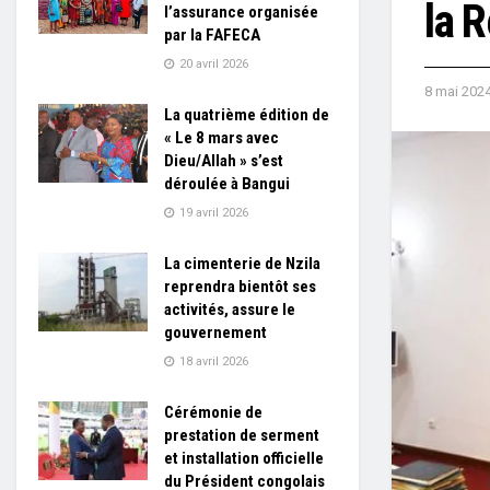
la 
l’assurance organisée
par la FAFECA
20 avril 2026
8 mai 202
La quatrième édition de
« Le 8 mars avec
Dieu/Allah » s’est
déroulée à Bangui
19 avril 2026
La cimenterie de Nzila
reprendra bientôt ses
activités, assure le
gouvernement
18 avril 2026
Cérémonie de
prestation de serment
et installation officielle
du Président congolais