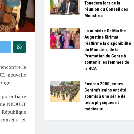
Touadera lors de la
réunion du Conseil des
Ministres
La ministre Dr Marthe
Augustine Kirimat
réaffirme la disponibilité
du Ministère de la
Promotion du Genre à
soutenir les femmes de
rencontre le
la RCA
T, nouvelle
Congo.
Environ 2000 jeunes
Centrafricains ont été
ipotentiaire
soumis à une série de
tests physiques et
dame NKOUET
médicaux
 République
onseils et