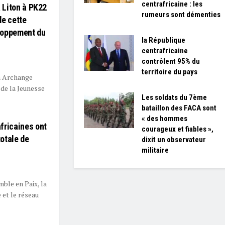
centrafricaine : les
à Liton à PK22
rumeurs sont démenties
de cette
eloppement du
la République
centrafricaine
contrôlent 95% du
territoire du pays
n Archange
de la Jeunesse
Les soldats du 7ème
bataillon des FACA sont
« des hommes
fricaines ont
courageux et fiables »,
totale de
dixit un observateur
militaire
le en Paix, la
et le réseau