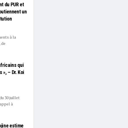
nt du PUR et
outiennent un
tution
ents à la
, de
fricains qui
 », – Dr. Koi
u 30 juillet
appel à
ojine estime