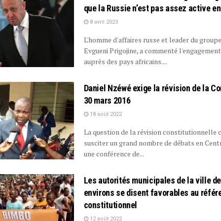
que la Russie n’est pas assez active en
8 avril 2023
L'homme d'affaires russe et leader du group
Evgueni Prigojine, a commenté l'engagement 
auprès des pays africains....
Daniel Nzéwé exige la révision de la Co
30 mars 2016
18 août 2022
La question de la révision constitutionnelle 
susciter un grand nombre de débats en Centr
une conférence de...
Les autorités municipales de la ville de
environs se disent favorables au réfé
constitutionnel
12 août 2022