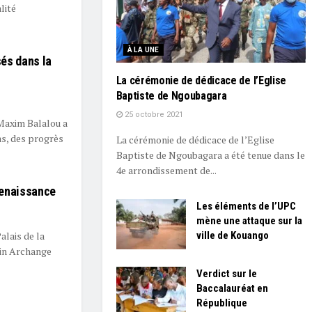
lité
À LA UNE
sés dans la
La cérémonie de dédicace de l’Eglise
Baptiste de Ngoubagara
25 octobre 2021
Maxim Balalou a
as, des progrès
La cérémonie de dédicace de l’Eglise
Baptiste de Ngoubagara a été tenue dans le
4e arrondissement de...
Renaissance
Les éléments de l’UPC
mène une attaque sur la
ville de Kouango
alais de la
tin Archange
Verdict sur le
Baccalauréat en
République