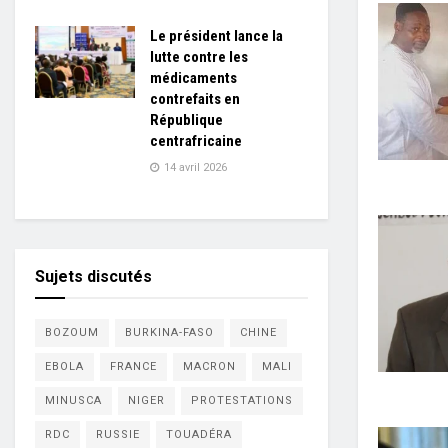
Le président lance la
lutte contre les
médicaments
contrefaits en
République
centrafricaine
14 avril 2026
Sujets discutés
BOZOUM
BURKINA-FASO
CHINE
EBOLA
FRANCE
MACRON
MALI
MINUSCA
NIGER
PROTESTATIONS
RDC
RUSSIE
TOUADÉRA