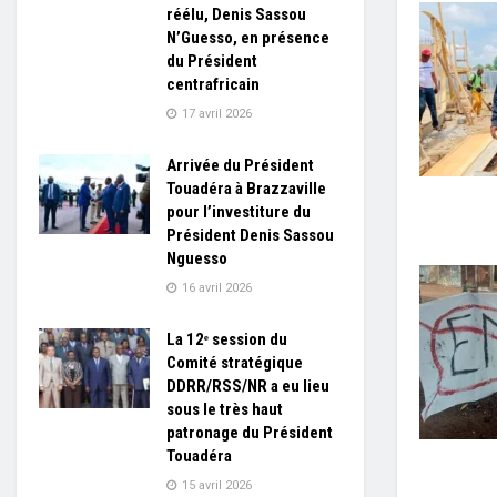
réélu, Denis Sassou
N’Guesso, en présence
du Président
centrafricain
17 avril 2026
Arrivée du Président
Touadéra à Brazzaville
pour l’investiture du
Président Denis Sassou
Nguesso
16 avril 2026
La 12ᵉ session du
Comité stratégique
DDRR/RSS/NR a eu lieu
sous le très haut
patronage du Président
Touadéra
15 avril 2026