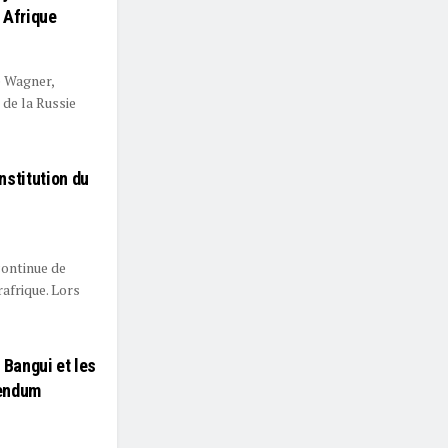
 Afrique
e Wagner,
de la Russie
nstitution du
continue de
afrique. Lors
 Bangui et les
rendum