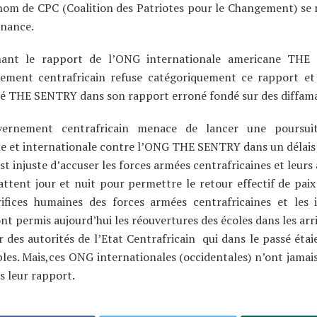
nom de CPC (Coalition des Patriotes pour le Changement) se 
finance.
ant le rapport de l’ONG internationale americane THE
ement centrafricain refuse catégoriquement ce rapport et
té THE SENTRY dans son rapport erroné fondé sur des diffama
ernement centrafricain menace de lancer une poursuite
le et internationale contre l’ONG THE SENTRY dans un délais
l est injuste d’accuser les forces armées centrafricaines et leurs 
attent jour et nuit pour permettre le retour effectif de paix 
rifices humaines des forces armées centrafricaines et les 
nt permis aujourd’hui les réouvertures des écoles dans les arr
r des autorités de l’Etat Centrafricain qui dans le passé étai
les. Mais,ces ONG internationales (occidentales) n’ont jama
s leur rapport.