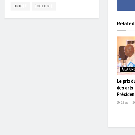
UNICEF
ÉCOLOGIE
Related
À LA UN
Le prix d
des arts 
Présiden
21 avril 2