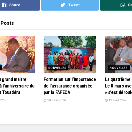
Share
Tweet
S
Posts
E
NOUVELLES
NOUVELLES
u grand maître
Formation sur l’importance
La quatrième 
à l’anniversaire du
de l’assurance organisée
Le 8 mars ave
t Touadéra
par la FAFECA
» s’est dérou
026
20 avril 2026
19 avril 2026