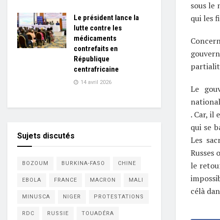
sous le 
qui les 
Le président lance la
lutte contre les
médicaments
Concern
contrefaits en
gouvern
République
partiali
centrafricaine
14 avril 2026
Le gouv
nationa
. Car, i
qui se b
Sujets discutés
Les sac
Russes o
le retou
BOZOUM
BURKINA-FASO
CHINE
impossib
EBOLA
FRANCE
MACRON
MALI
célà dan
MINUSCA
NIGER
PROTESTATIONS
RDC
RUSSIE
TOUADÉRA