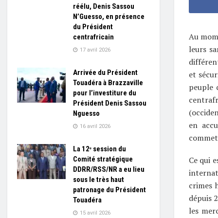
réélu, Denis Sassou
N’Guesso, en présence
du Président
Au momen
centrafricain
leurs sa
17 avril 2026
différe
Arrivée du Président
et sécu
Touadéra à Brazzaville
peuple 
pour l’investiture du
centraf
Président Denis Sassou
(occiden
Nguesso
en accu
16 avril 2026
commettr
La 12ᵉ session du
Ce qui e
Comité stratégique
DDRR/RSS/NR a eu lieu
internat
sous le très haut
crimes h
patronage du Président
dépuis 
Touadéra
les mer
15 avril 2026