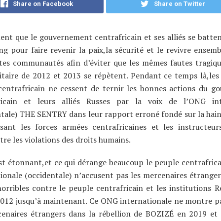
Share on Facebook
Share on Twitter
t que le gouvernement centrafricain et ses alliés se batten
ng pour faire revenir la paix,la sécurité et le revivre ensemb
ntes communautés afin d’éviter que les mêmes fautes tragiqu
ritaire de 2012 et 2013 se répètent. Pendant ce temps là,le
centrafricain ne cessent de ternir les bonnes actions du 
ricain et leurs alliés Russes par la voix de l’ONG int
tale) THE SENTRY dans leur rapport erroné fondé sur la haine
sant les forces armées centrafricaines et les instructeur
e les violations des droits humains.
st étonnant,et ce qui dérange beaucoup le peuple centrafric
ionale (occidentale) n’accusent pas les mercenaires étranger
orribles contre le peuple centrafricain et les institutions R
2012 jusqu’à maintenant. Ce ONG internationale ne montre 
cenaires étrangers dans la rébellion de BOZIZÉ en 2019 et