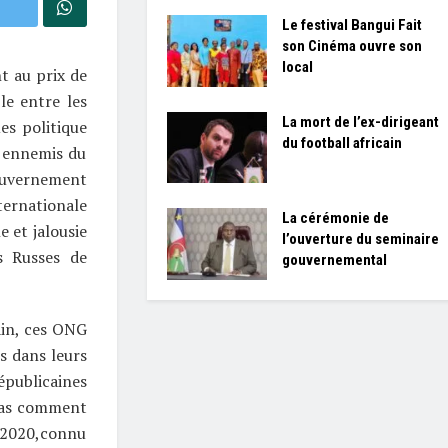
Le festival Bangui Fait
son Cinéma ouvre son
local
t au prix de
le entre les
La mort de l’ex-dirigeant
es politique
du football africain
s ennemis du
gouvernement
ernationale
La cérémonie de
 et jalousie
l’ouverture du seminaire
s Russes de
gouvernemental
ain, ces ONG
s dans leurs
épublicaines
pas comment
 2020,connu