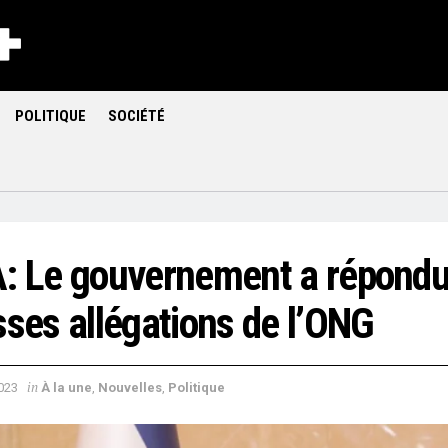
POLITIQUE
SOCIÉTÉ
: Le gouvernement a répondu
sses allégations de l’ONG
in
2023
À la une
,
Nouvelles
,
Politique