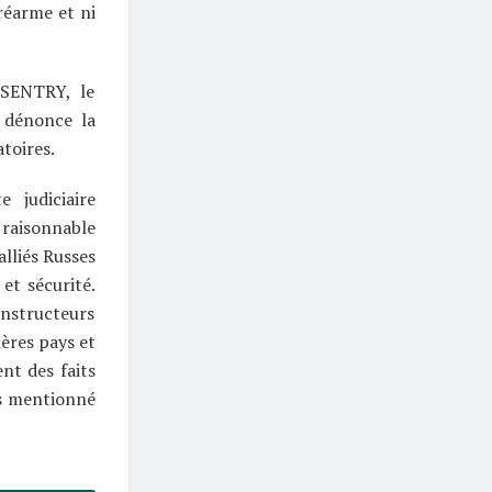
réarme et ni
 SENTRY, le
 dénonce la
toires.
 judiciaire
 raisonnable
alliés Russes
et sécurité.
instructeurs
ières pays et
ent des faits
is mentionné