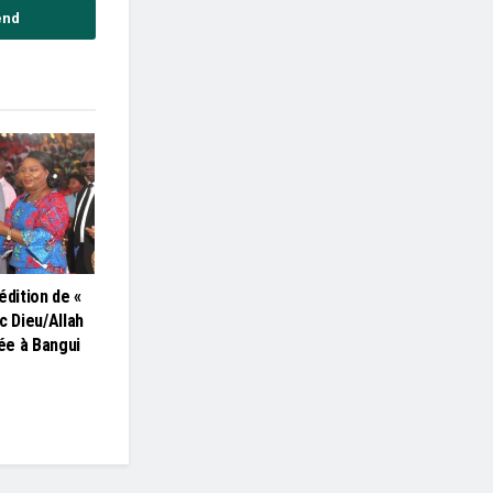
end
édition de «
c Dieu/Allah
lée à Bangui