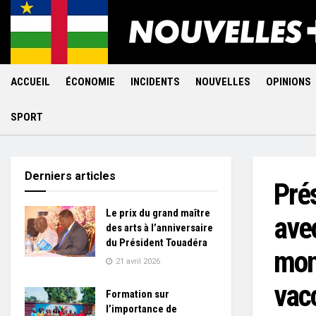
ACCUEIL
ÉCONOMIE
INCIDENTS
NOUVELLES
OPINIONS
SPORT
Derniers articles
Pré
Le prix du grand maître
avec
des arts à l’anniversaire
du Président Touadéra
mond
21 avril 2026
vac
Formation sur
l’importance de