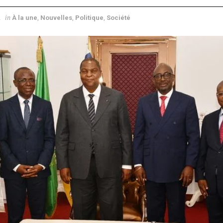
in
2
À la une
,
Nouvelles
,
Politique
,
Société