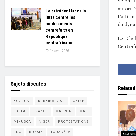
Selon D
autorit
Le président lance la
l’affir
lutte contre les
médicaments
du dynam
contrefaits en
République
Le Chef
centrafricaine
Centrafr
14 avril 2026
Sujets discutés
Related
BOZOUM
BURKINA-FASO
CHINE
EBOLA
FRANCE
MACRON
MALI
MINUSCA
NIGER
PROTESTATIONS
RDC
RUSSIE
TOUADÉRA
À LA UN