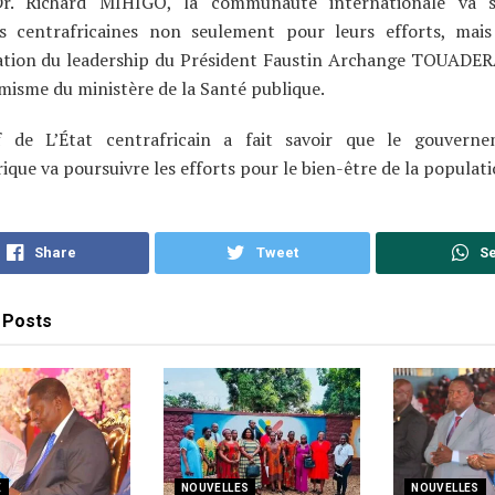
r. Richard MIHIGO, la communauté internationale va s
és centrafricaines non seulement pour leurs efforts, mais
mation du leadership du Président Faustin Archange TOUADERA
isme du ministère de la Santé publique.
 de L’État centrafricain a fait savoir que le gouvern
ique va poursuivre les efforts pour le bien-être de la populati
Share
Tweet
S
Posts
E
NOUVELLES
NOUVELLES