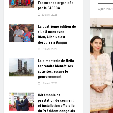
l’assurance organisée
par la FAFECA
4 juin 202
20 avril 2026
La quatrième édition de
« Le 8 mars avec
Dieu/Allah » s’est
déroulée à Bangui
19 avril 2026
La cimenterie de Nzila
reprendra bientôt ses
activités, assure le
gouvernement
18 avril 2026
Cérémonie de
prestation de serment
et installation officielle
du Président congolais