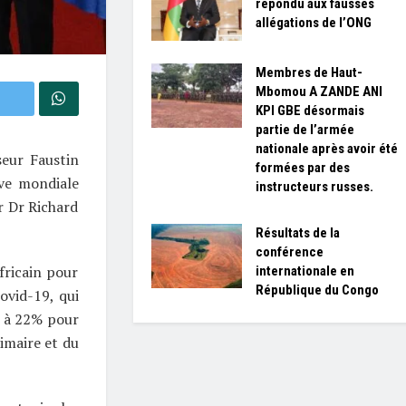
répondu aux fausses
allégations de l’ONG
Membres de Haut-
Mbomou A ZANDE ANI
KPI GBE désormais
partie de l’armée
nationale après avoir été
seur Faustin
formées par des
ive mondiale
instructeurs russes.
r Dr Richard
Résultats de la
conférence
fricain pour
internationale en
République du Congo
Covid-19, qui
e à 22% pour
imaire et du