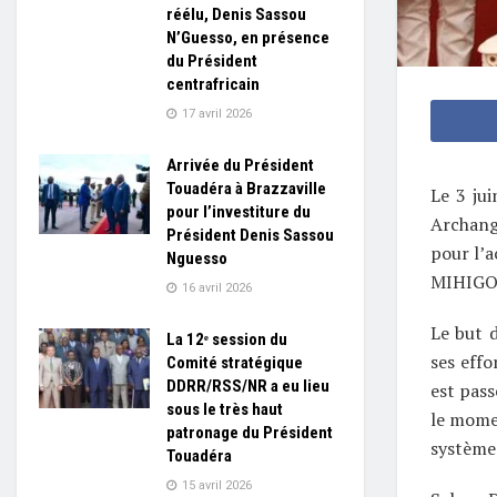
réélu, Denis Sassou
N’Guesso, en présence
du Président
centrafricain
17 avril 2026
Arrivée du Président
Touadéra à Brazzaville
Le 3 ju
pour l’investiture du
Archang
Président Denis Sassou
pour l’a
Nguesso
MIHIGO,
16 avril 2026
Le but d
La 12ᵉ session du
ses effo
Comité stratégique
DDRR/RSS/NR a eu lieu
est pas
sous le très haut
le momen
patronage du Président
système 
Touadéra
15 avril 2026