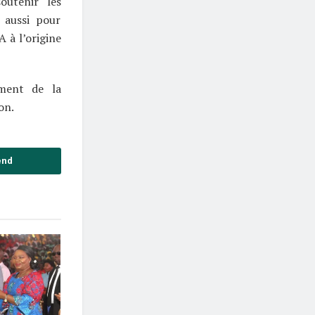
outenir les
 aussi pour
 à l’origine
ement de la
on.
end