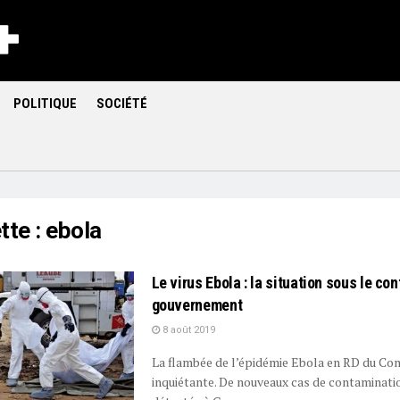
POLITIQUE
SOCIÉTÉ
tte : ebola
Le virus Ebola : la situation sous le con
gouvernement
8 août 2019
La flambée de l’épidémie Ebola en RD du Co
inquiétante. De nouveaux cas de contaminati