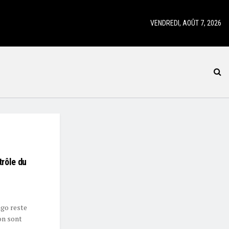
VENDREDI, AOÛT 7, 2026
trôle du
ngo reste
on sont