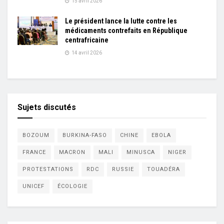
15 avril 2026
Le président lance la lutte contre les
médicaments contrefaits en République
centrafricaine
14 avril 2026
Sujets discutés
BOZOUM
BURKINA-FASO
CHINE
EBOLA
FRANCE
MACRON
MALI
MINUSCA
NIGER
PROTESTATIONS
RDC
RUSSIE
TOUADÉRA
UNICEF
ÉCOLOGIE