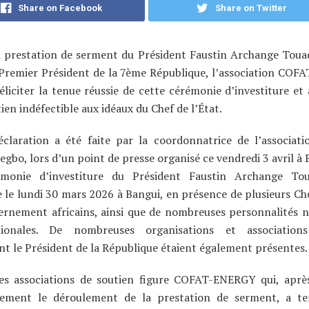
Share on Facebook
Share on Twitter
a prestation de serment du Président Faustin Archange Touad
remier Président de la 7ème République, l’association COF
éliciter la tenue réussie de cette cérémonie d’investiture et 
ien indéfectible aux idéaux du Chef de l’État.
éclaration a été faite par la coordonnatrice de l’associati
bo, lors d’un point de presse organisé ce vendredi 3 avril à 
monie d’investiture du Président Faustin Archange Tou
 le lundi 30 mars 2026 à Bangui, en présence de plusieurs Che
ernement africains, ainsi que de nombreuses personnalités n
tionales. De nombreuses organisations et associations
t le Président de la République étaient également présentes.
es associations de soutien figure COFAT-ENERGY qui, après
vement le déroulement de la prestation de serment, a te