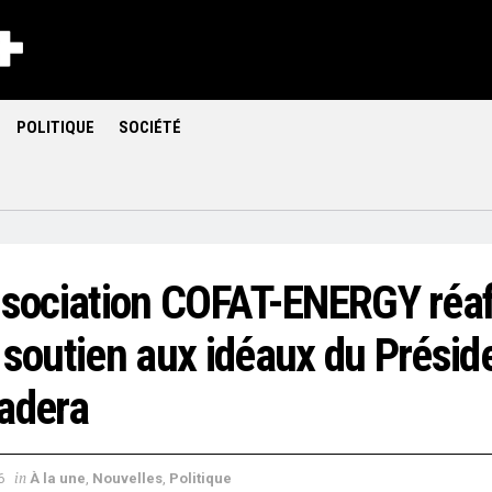
POLITIQUE
SOCIÉTÉ
ssociation COFAT-ENERGY réa
 soutien aux idéaux du Présid
adera
in
6
À la une
,
Nouvelles
,
Politique