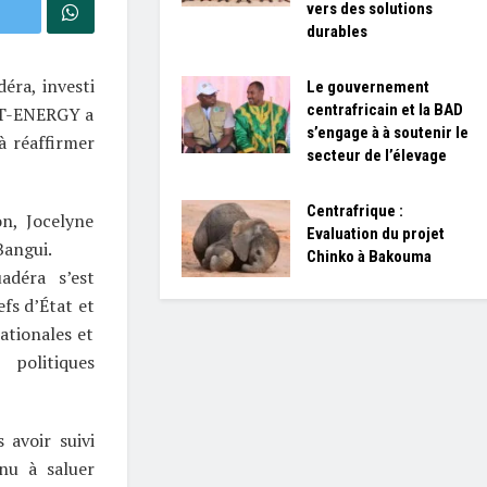
vers des solutions
durables
éra, investi
Le gouvernement
centrafricain et la BAD
AT-ENERGY a
s’engage à à soutenir le
à réaffirmer
secteur de l’élevage
Centrafrique :
on, Jocelyne
Evaluation du projet
Bangui.
Chinko à Bakouma
adéra s’est
fs d’État et
ationales et
 politiques
 avoir suivi
nu à saluer