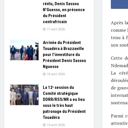
réélu, Denis Sassou
N’Guesso, en présence
du Président
centrafricain
Après l
comme P
17 avril 2026
tenu à f
Arrivée du Président
son sout
Touadéra à Brazzaville
pour l’investiture du
Cette d
Président Denis Sassou
Ndemadeg
Nguesso
La céré
16 avril 2026
déroulée
de gouv
La 12ᵉ session du
Comité stratégique
interna
DDRR/RSS/NR a eu lieu
soutenan
sous le très haut
patronage du Président
Parmi c
Touadéra
attenti
15 avril 2026