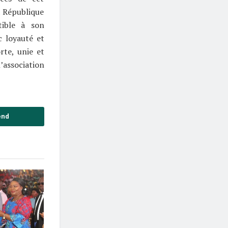
a République
tible à son
c loyauté et
rte, unie et
association
end