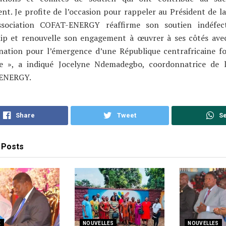
t. Je profite de l’occasion pour rappeler au Président de l
ssociation COFAT-ENERGY réaffirme son soutien indéfec
hip et renouvelle son engagement à œuvrer à ses côtés ave
nation pour l’émergence d’une République centrafricaine fo
e », a indiqué Jocelyne Ndemadegbo, coordonnatrice de l’
ENERGY.
Share
Tweet
S
Posts
E
NOUVELLES
NOUVELLES