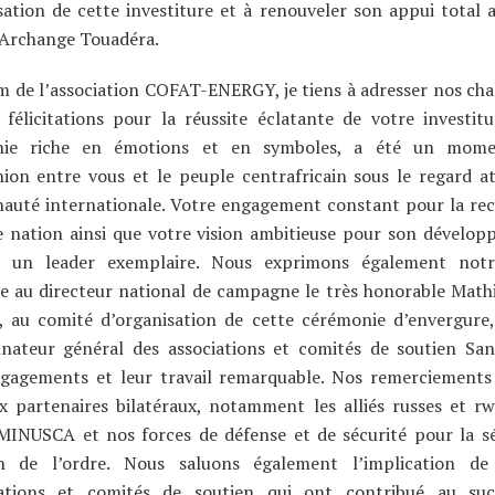
sation de cette investiture et à renouveler son appui total 
 Archange Touadéra.
 de l’association COFAT-ENERGY, je tiens à adresser nos cha
 félicitations pour la réussite éclatante de votre investitu
nie riche en émotions et en symboles, a été un mome
on entre vous et le peuple centrafricain sous le regard at
uté internationale. Votre engagement constant pour la rec
e nation ainsi que votre vision ambitieuse pour son dévelo
 un leader exemplaire. Nous exprimons également not
de au directeur national de campagne le très honorable Math
i, au comité d’organisation de cette cérémonie d’envergure,
nateur général des associations et comités de soutien San
ngagements et leur travail remarquable. Nos remerciements
x partenaires bilatéraux, notamment les alliés russes et rw
 MINUSCA et nos forces de défense et de sécurité pour la sé
n de l’ordre. Nous saluons également l’implication de
ations et comités de soutien qui ont contribué au su