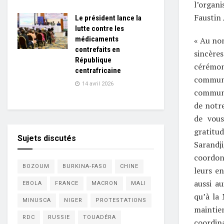
l’organi
Faustin
Le président lance la
lutte contre les
médicaments
« Au nom
contrefaits en
sincères
République
cérémo
centrafricaine
communi
14 avril 2026
communa
de notr
de vous
gratitu
Sujets discutés
Sarandj
coordon
BOZOUM
BURKINA-FASO
CHINE
leurs e
aussi au
EBOLA
FRANCE
MACRON
MALI
qu’à la
MINUSCA
NIGER
PROTESTATIONS
maintie
RDC
RUSSIE
TOUADÉRA
coordin