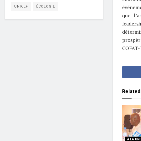
événemen
UNICEF
ÉCOLOGIE
que l’a
leaders
détermi
prospèr
COFAT-
Related
À LA UN