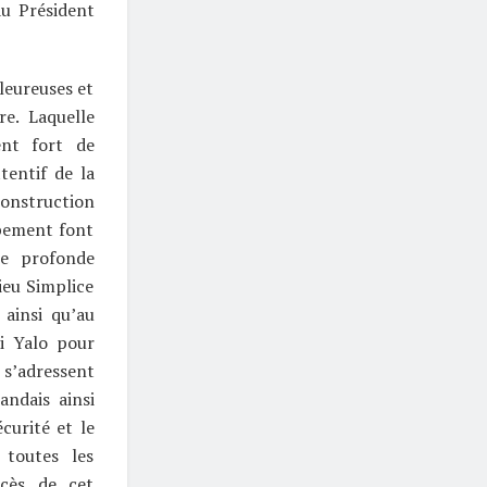
au Président
leureuses et
re. Laquelle
nt fort de
tentif de la
onstruction
ppement font
re profonde
ieu Simplice
 ainsi qu’au
i Yalo pour
 s’adressent
andais ainsi
curité et le
 toutes les
ccès de cet