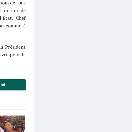
nom de tous
struction de
l’Etat, Chef
ion comme à
u Président
uvre pour la
end