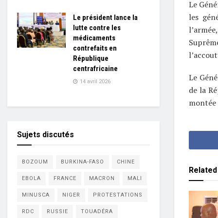
Le Géné
les gén
Le président lance la
lutte contre les
l’armée
médicaments
Suprême
contrefaits en
l’accou
République
centrafricaine
Le Géné
14 avril 2026
de la R
montée 
Sujets discutés
BOZOUM
BURKINA-FASO
CHINE
Related
EBOLA
FRANCE
MACRON
MALI
MINUSCA
NIGER
PROTESTATIONS
RDC
RUSSIE
TOUADÉRA