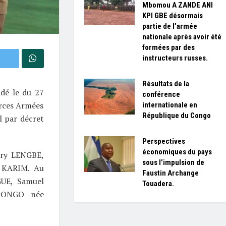
Mbomou A ZANDE ANI
KPI GBE désormais
partie de l’armée
nationale après avoir été
formées par des
instructeurs russes.
Résultats de la
dé le du 27
conférence
orces Armées
internationale en
République du Congo
l par décret
Perspectives
économiques du pays
erry LENGBE,
sous l’impulsion de
 KARIM. Au
Faustin Archange
GUE, Samuel
Touadera.
NGONGO née