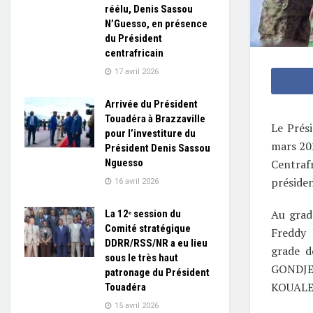
réélu, Denis Sassou
N’Guesso, en présence
du Président
centrafricain
17 avril 2026
Arrivée du Président
Touadéra à Brazzaville
Le Prés
pour l’investiture du
mars 202
Président Denis Sassou
Nguesso
Centraf
présiden
16 avril 2026
Au grad
La 12ᵉ session du
Comité stratégique
Freddy
DDRR/RSS/NR a eu lieu
grade d
sous le très haut
GONDJE
patronage du Président
KOUALE
Touadéra
15 avril 2026