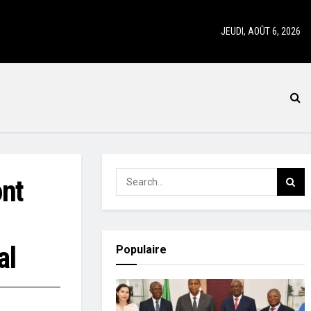
JEUDI, AOÛT 6, 2026
ont
al
Populaire