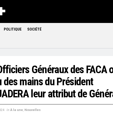
POLITIQUE
SOCIÉTÉ
Officiers Généraux des FACA 
u des mains du Président
ADERA leur attribut de Génér
in
024
À la une
,
Nouvelles