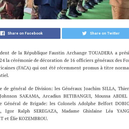
Share on Facebook
Share on Twitter
ident de la République Faustin Archange TOUADERA a prési
4 la cérémonie de décoration de 16 officiers généraux des F
ricaines (FACA) qui ont été récemment promus à titre norma
tiel.
e de général de Division: les Généraux Joachim SILLA, Thi
 Johnson SAKAMA, Arcadius BETIBANGUI, Moussa ABDEL
e Général de Brigade: les Colonels Adolphe Belfort DOBI
, Igor Ralph SEREGAZA, Madame Ghislaine Léa YA
T et Élie KOZEMBROU.