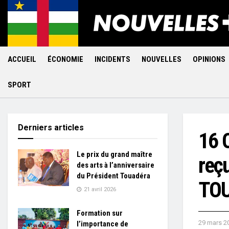
ACCUEIL
ÉCONOMIE
INCIDENTS
NOUVELLES
OPINIONS
SPORT
Derniers articles
16 
Le prix du grand maître
reç
des arts à l’anniversaire
du Président Touadéra
TOU
21 avril 2026
Formation sur
29 mars 2
l’importance de