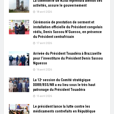
La cimenterie de Nzila reprendra bientôt ses
activités, assure le gouvernement
18 avril 2026
Cérémonie de prestation de serment et
installation officielle du Président congolais
réélu, Denis Sassou N’Guesso, en présence
du Président centrafricain
17 avril 2026
Arrivée du Président Touadéra à Brazzaville
pour l’investiture du Président Denis Sassou
Nguesso
16 avril 2026
La 12ᵉ session du Comité stratégique
DDRR/RSS/NR a eu lieu sous le très haut
patronage du Président Touadéra
15 avril 2026
Le président lance la lutte contre les
médicaments contrefaits en République