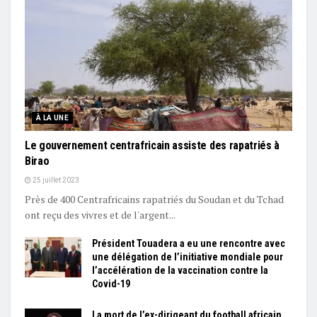
À LA UNE
Le gouvernement centrafricain assiste des rapatriés à
Birao
25 juillet 2023
Près de 400 Centrafricains rapatriés du Soudan et du Tchad
ont reçu des vivres et de l'argent...
Président Touadera a eu une rencontre avec
une délégation de l’initiative mondiale pour
l’accélération de la vaccination contre la
Covid-19
La mort de l’ex-dirigeant du football africain