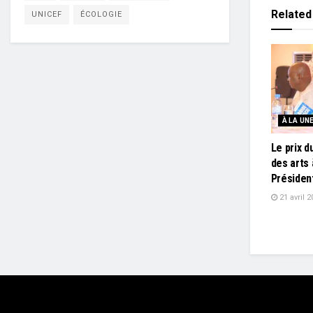
Related
UNICEF
ÉCOLOGIE
À LA UN
Le prix d
des arts 
Présiden
21 avril 2