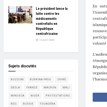
En outr
Le président lance la
l’Asse
lutte contre les
centraf
médicaments
contrefaits en
islamiq
République
renouve
centrafricaine
particip
14 avril 2026
volonté 
L’audien
témoign
Sujets discutés
Républiq
organis
l’harmon
BOZOUM
BURKINA-FASO
CHINE
EBOLA
FRANCE
MACRON
MALI
MINUSCA
NIGER
PROTESTATIONS
RDC
RUSSIE
TOUADÉRA