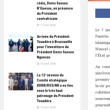
réélu, Denis Sassou
N’Guesso, en présence
du Président
centrafricain
17 avril 2026
Le 7 ja
Faustin
Arrivée du Président
Touadéra à Brazzaville
islamiqu
pour l’investiture du
Nouvel A
Président Denis Sassou
l’État p
Nguesso
16 avril 2026
Au cour
sincères
La 12ᵉ session du
premier
Comité stratégique
la vie p
DDRR/RSS/NR a eu lieu
sous le très haut
cohésion
patronage du Président
nouveau
Touadéra
poursuit
15 avril 2026