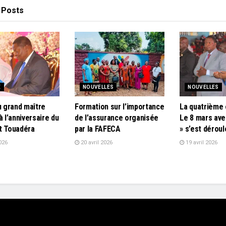
Posts
E
NOUVELLES
NOUVELLES
u grand maître
Formation sur l’importance
La quatrième 
à l’anniversaire du
de l’assurance organisée
Le 8 mars ave
t Touadéra
par la FAFECA
» s’est dérou
026
20 avril 2026
19 avril 2026