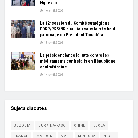
Nguesso
16 avril 2026
La 12ᵉ session du Comité stratégique
DDRR/RSS/NR a eu lieu sous le très haut
patronage du Président Touadéra
15 avril 2026
Le président lance la lutte contre les
médicaments contrefaits en République
centrafricaine
14 avril 2026
Sujets discutés
BOZOUM
BURKINA-FASO
CHINE
EBOLA
FRANCE
MACRON
MALI
MINUSCA
NIGER