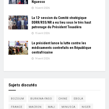
Nguesso
16 avril 2026
La 12ᵉ session du Comité stratégique
DDRR/RSS/NR a eu lieu sous le très haut
patronage du Président Touadéra
15 avril 2026
Le président lance la lutte contre les
médicaments contrefaits en République
centrafricaine
14 avril 2026
Sujets discutés
BOZOUM
BURKINA-FASO
CHINE
EBOLA
FRANCE
MACRON
MALI
MINUSCA
NIGER