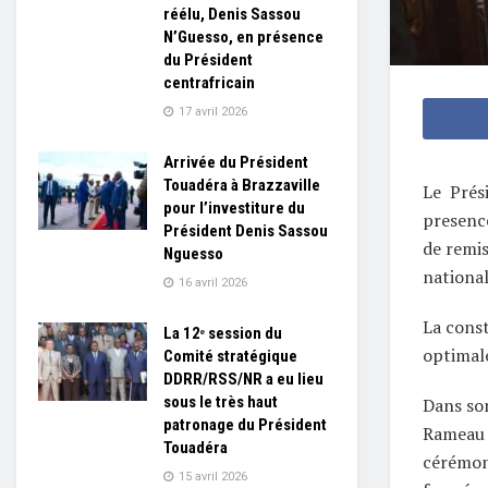
réélu, Denis Sassou
N’Guesso, en présence
du Président
centrafricain
17 avril 2026
Arrivée du Président
Touadéra à Brazzaville
Le Prés
pour l’investiture du
presence
Président Denis Sassou
de remis
Nguesso
national
16 avril 2026
La const
La 12ᵉ session du
optimale
Comité stratégique
DDRR/RSS/NR a eu lieu
sous le très haut
Dans son
patronage du Président
Rameau 
Touadéra
cérémon
15 avril 2026