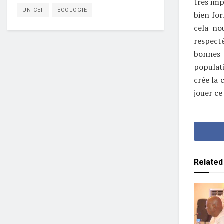
très imp
UNICEF
ÉCOLOGIE
bien for
cela no
respect
bonnes c
populati
crée la 
jouer ce
Related