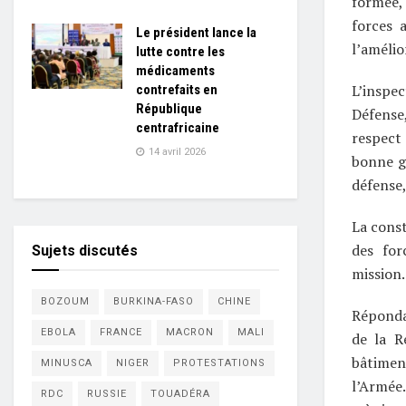
formée, 
forces 
Le président lance la
l’amélio
lutte contre les
médicaments
L’inspec
contrefaits en
République
Défense,
centrafricaine
respect 
14 avril 2026
bonne g
défense,
La const
des for
Sujets discutés
mission.
BOZOUM
BURKINA-FASO
CHINE
Répondan
EBOLA
FRANCE
MACRON
MALI
de la R
bâtiment
MINUSCA
NIGER
PROTESTATIONS
l’Armée
RDC
RUSSIE
TOUADÉRA