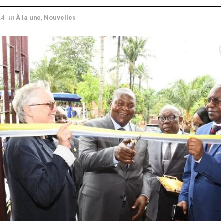
in
24
À la une
,
Nouvelles