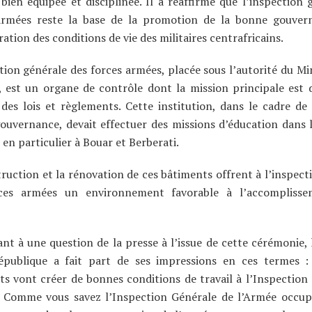
bien équipée et disciplinée. Il a réaffirmé que l’inspection 
armées reste la base de la promotion de la bonne gouver
ration des conditions de vie des militaires centrafricains.
tion générale des forces armées, placée sous l’autorité du Min
 est un organe de contrôle dont la mission principale est d
des lois et règlements. Cette institution, dans le cadre de
ouvernance, devait effectuer des missions d’éducation dans 
 en particulier à Bouar et Berberati.
ruction et la rénovation de ces bâtiments offrent à l’inspect
ces armées un environnement favorable à l’accompliss
t à une question de la presse à l’issue de cette cérémonie, 
épublique a fait part de ses impressions en ces termes :
s vont créer de bonnes conditions de travail à l’Inspection
. Comme vous savez l’Inspection Générale de l’Armée occup