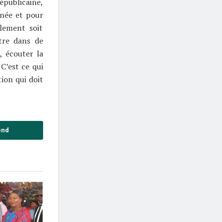
épublicaine,
inée et pour
lement soit
être dans de
, écouter la
C’est ce qui
ion qui doit
end