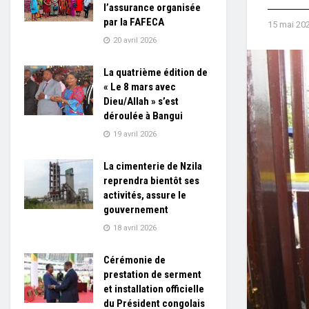
l’assurance organisée
par la FAFECA
15 mai 20
20 avril 2026
La quatrième édition de
« Le 8 mars avec
Dieu/Allah » s’est
déroulée à Bangui
19 avril 2026
La cimenterie de Nzila
reprendra bientôt ses
activités, assure le
gouvernement
18 avril 2026
Cérémonie de
prestation de serment
et installation officielle
du Président congolais