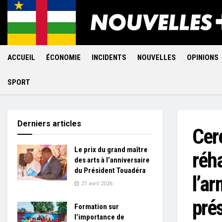
ACCUEIL
ÉCONOMIE
INCIDENTS
NOUVELLES
OPINIONS
SPORT
Derniers articles
Cer
Le prix du grand maître
réha
des arts à l’anniversaire
du Président Touadéra
l’ar
21 avril 2026
pré
Formation sur
l’importance de