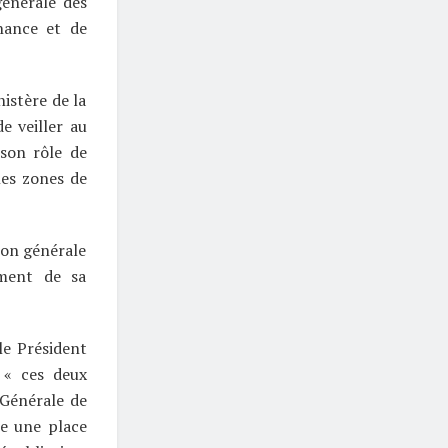
générale des
nance et de
istère de la
e veiller au
 son rôle de
les zones de
ion générale
ement de sa
le Président
 « ces deux
 Générale de
e une place