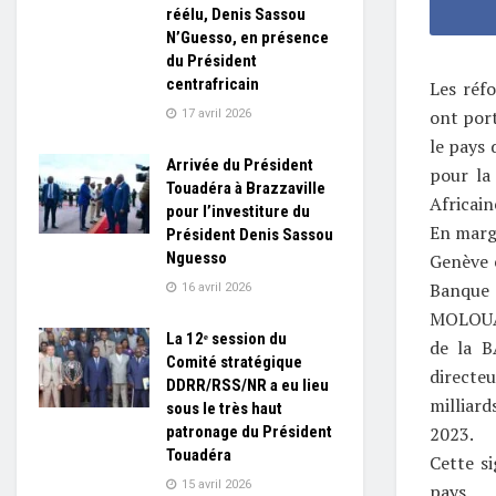
réélu, Denis Sassou
N’Guesso, en présence
du Président
centrafricain
Les réf
ont port
17 avril 2026
le pays 
Arrivée du Président
pour la
Touadéra à Brazzaville
Africai
pour l’investiture du
En marge
Président Denis Sassou
Nguesso
Genève 
Banque 
16 avril 2026
MOLOUA 
La 12ᵉ session du
de la 
Comité stratégique
directe
DDRR/RSS/NR a eu lieu
milliard
sous le très haut
patronage du Président
2023.
Touadéra
Cette si
15 avril 2026
pays.