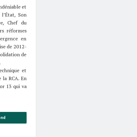
ndéniable et
 l’État, Son
re, Chef du
rs réformes
mergence en
ise de 2012-
olidation de
.
echnique et
e la RCA. En
dor 13 qui va
end