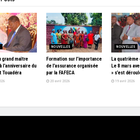
E
NOUVELLES
NOUVELLES
u grand maître
Formation sur l’importance
La quatrième 
à l’anniversaire du
de l’assurance organisée
Le 8 mars ave
t Touadéra
par la FAFECA
» s’est dérou
026
20 avril 2026
19 avril 2026