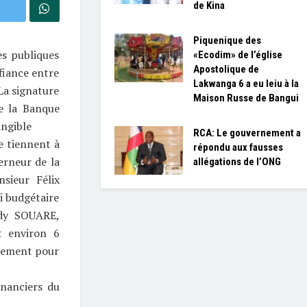
de Kina
Piquenique des
es publiques
«Ecodim» de l’église
Apostolique de
fiance entre
Lakwanga 6 a eu leiu à la
La signature
Maison Russe de Bangui
e la Banque
ngible
RCA: Le gouvernement a
e tiennent à
répondu aux fausses
erneur de la
allégations de l’ONG
sieur Félix
i budgétaire
dy SOUARE,
t environ 6
ssement pour
inanciers du