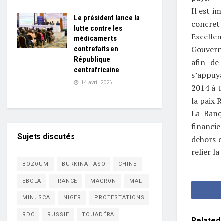
Il est i
Le président lance la
concret
lutte contre les
Excelle
médicaments
Gouvern
contrefaits en
République
afin de
centrafricaine
s’appuya
14 avril 2026
2014 à t
la paix 
La Banq
financie
Sujets discutés
dehors d
relier l
BOZOUM
BURKINA-FASO
CHINE
EBOLA
FRANCE
MACRON
MALI
MINUSCA
NIGER
PROTESTATIONS
RDC
RUSSIE
TOUADÉRA
Related