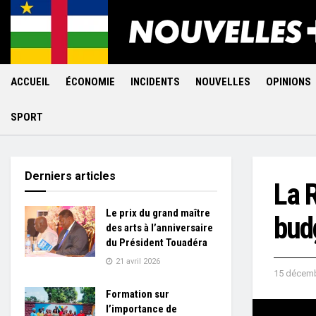
ACCUEIL
ÉCONOMIE
INCIDENTS
NOUVELLES
OPINIONS
SPORT
Derniers articles
La 
Le prix du grand maître
bud
des arts à l’anniversaire
du Président Touadéra
21 avril 2026
15 décemb
Formation sur
l’importance de