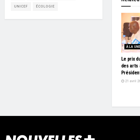
UNICEF
ÉCOLOGIE
À LA UN
Le prix d
des arts 
Présiden
21 avril 2