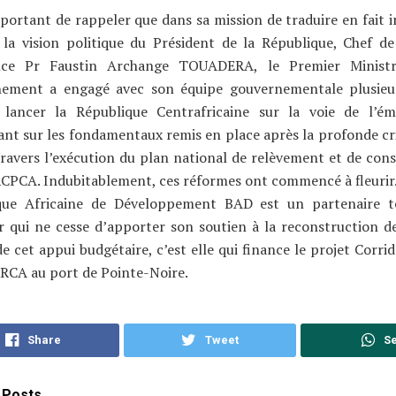
mportant de rappeler que dans sa mission de traduire en fait i
 la vision politique du Président de la République, Chef de
nce Pr Faustin Archange TOUADERA, le Premier Minist
ement a engagé avec son équipe gouvernementale plusieu
 lancer la République Centrafricaine sur la voie de l’é
nt sur les fondamentaux remis en place après la profonde cr
ravers l’exécution du plan national de relèvement et de cons
RCPCA. Indubitablement, ces réformes ont commencé à fleurir
ue Africaine de Développement BAD est un partenaire t
r qui ne cesse d’apporter son soutien à la reconstruction d
e cet appui budgétaire, c’est elle qui finance le projet Corri
a RCA au port de Pointe-Noire.
Share
Tweet
S
Posts