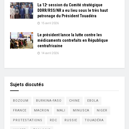
La 12ᵉ session du Comité stratégique
DDRR/RSS/NR a eu lieu sous le très haut
patronage du Président Touadéra
15 avril 2026
Le président lance la lutte contre les
médicaments contrefaits en République
centrafricaine
14 avril 2026
Sujets discutés
BOZOUM
BURKINA-FASO
CHINE
EBOLA
FRANCE
MACRON
MALI
MINUSCA
NIGER
PROTESTATIONS
RDC
RUSSIE
TOUADÉRA