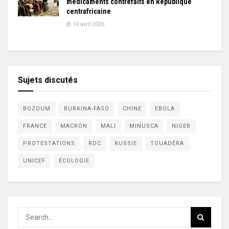
médicaments contrefaits en République
centrafricaine
14 avril 2026
Sujets discutés
BOZOUM
BURKINA-FASO
CHINE
EBOLA
FRANCE
MACRON
MALI
MINUSCA
NIGER
PROTESTATIONS
RDC
RUSSIE
TOUADÉRA
UNICEF
ÉCOLOGIE