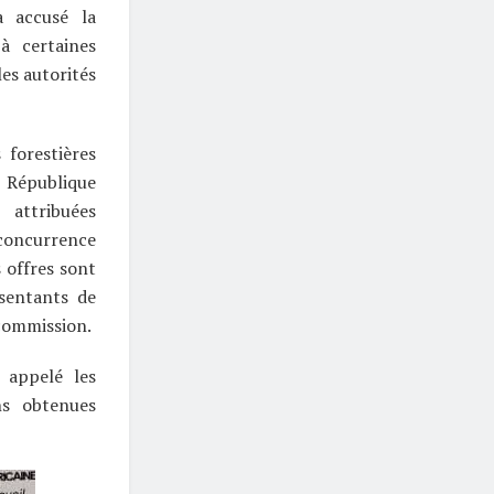
a accusé la
à certaines
es autorités
 forestières
 République
 attribuées
concurrence
 offres sont
sentants de
 commission.
 appelé les
ns obtenues