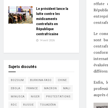
réfute 
Le président lance la
Républi
lutte contre les
entrepri
médicaments
centrafr
contrefaits en
République
Le comm
centrafricaine
sont ba
14 avril 2026
centraf
conform
internat
évaluée
Sujets discutés
différen
BOZOUM
BURKINA-FASO
CHINE
Enfin, 
profess
EBOLA
FRANCE
MACRON
MALI
auprès 
MINUSCA
NIGER
PROTESTATIONS
RDC
RUSSIE
TOUADÉRA