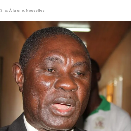
in
23
À la une
,
Nouvelles