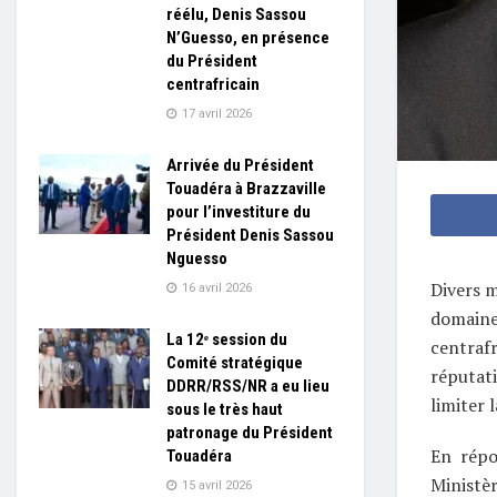
réélu, Denis Sassou
N’Guesso, en présence
du Président
centrafricain
17 avril 2026
Arrivée du Président
Touadéra à Brazzaville
pour l’investiture du
Président Denis Sassou
Nguesso
Divers m
16 avril 2026
domaine
La 12ᵉ session du
centraf
Comité stratégique
réputat
DDRR/RSS/NR a eu lieu
limiter 
sous le très haut
patronage du Président
En répo
Touadéra
Ministèr
15 avril 2026