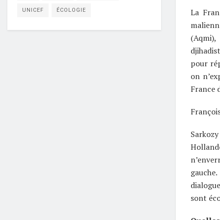
UNICEF
ÉCOLOGIE
La Fran
malienne
(Aqmi),
djihadis
pour rép
on n’ex
France d
François
Sarkozy 
Holland
n’enverr
gauche.
dialogue
sont éco