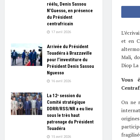
réélu, Denis Sassou
N’Guesso, en présence
du Président
centrafricain
L’écriva
17 avril 2026
et en C
Arrivée du Président
altermon
Touadéra à Brazzaville
Mali, do
pour l’investiture du
Diop La 
Président Denis Sassou
Nguesso
Vous ê
16 avril 2026
Centraf
La 12ᵉ session du
On ne r
Comité stratégique
DDRR/RSS/NR a eu lieu
interna
sous le très haut
origines
patronage du Président
partici
Touadéra
fragilis
15 avril 2026