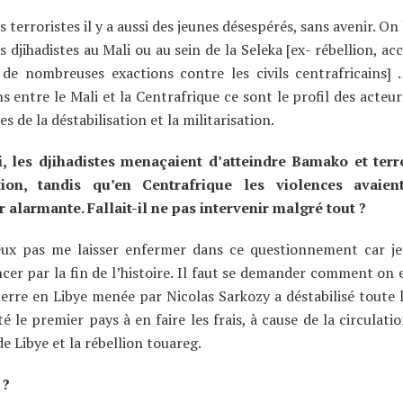
s terroristes il y a aussi des jeunes désespérés, sans avenir. On
s djihadistes au Mali ou au sein de la Seleka [ex- rébellion, ac
de nombreuses exactions contre les civils centrafricains]
entre le Mali et la Centrafrique ce sont le profil des acteurs
s de la déstabilisation et la militarisation.
, les djihadistes menaçaient d’atteindre Bamako et terro
tion, tandis qu’en Centrafrique les violences avaien
 alarmante. Fallait-il ne pas intervenir malgré tout ?
eux pas me laisser enfermer dans ce questionnement car je
r par la fin de l’histoire. Il faut se demander comment on e
uerre en Libye menée par Nicolas Sarkozy a déstabilisé toute l
té le premier pays à en faire les frais, à cause de la circulat
e Libye et la rébellion touareg.
 ?