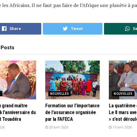
 les Africains. Il ne faut pas faire de l’Afrique une planète à pa
Share
Tweet
S
Posts
E
NOUVELLES
NOUVELLES
u grand maître
Formation sur l’importance
La quatrième 
à l’anniversaire du
de l’assurance organisée
Le 8 mars ave
t Touadéra
par la FAFECA
» s’est dérou
026
20 avril 2026
19 avril 2026