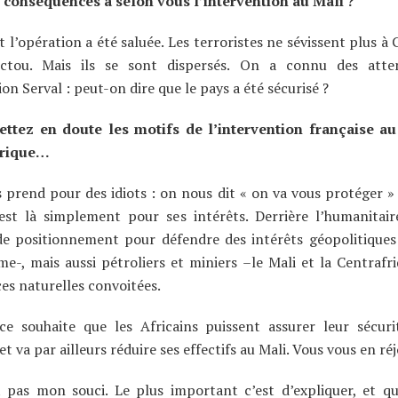
 conséquences a selon vous l’intervention au Mali ?
 l’opération a été saluée. Les terroristes ne sévissent plus à 
tou. Mais ils se sont dispersés. On a connu des atte
ion Serval : peut-on dire que le pays a été sécurisé ?
ttez en doute les motifs de l’intervention française au
frique…
prend pour des idiots : on nous dit « on va vous protéger » 
est là simplement pour ses intérêts. Derrière l’humanitair
de positionnement pour défendre des intérêts géopolitiques
me-, mais aussi pétroliers et miniers –le Mali et la Centrafr
es naturelles convoitées.
ce souhaite que les Africains puissent assurer leur sécur
t va par ailleurs réduire ses effectifs au Mali. Vous vous en réj
t pas mon souci. Le plus important c’est d’expliquer, et q