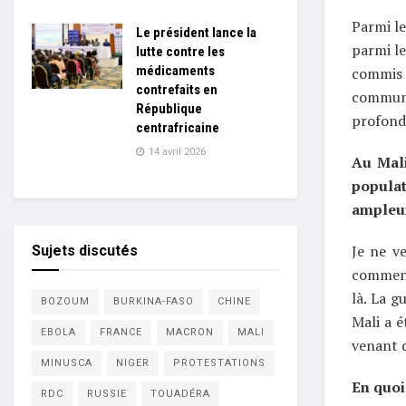
Parmi le
Le président lance la
parmi le
lutte contre les
médicaments
commis 
contrefaits en
communs 
République
profonde
centrafricaine
14 avril 2026
Au Mali
popula
ampleur
Je ne v
Sujets discutés
commence
là. La g
BOZOUM
BURKINA-FASO
CHINE
Mali a é
EBOLA
FRANCE
MACRON
MALI
venant d
MINUSCA
NIGER
PROTESTATIONS
En quoi
RDC
RUSSIE
TOUADÉRA