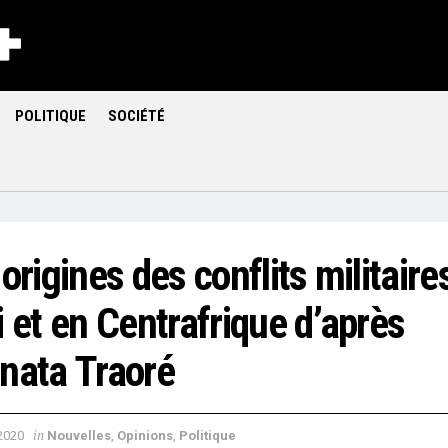
POLITIQUE
SOCIÉTÉ
origines des conflits militaire
 et en Centrafrique d’après
nata Traoré
in
 2020
Nouvelles
,
Opinions
,
Politique