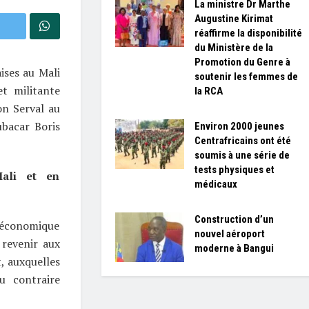
La ministre Dr Marthe
Augustine Kirimat
réaffirme la disponibilité
du Ministère de la
Promotion du Genre à
aises au Mali
soutenir les femmes de
t militante
la RCA
on Serval au
ubacar Boris
Environ 2000 jeunes
Centrafricains ont été
soumis à une série de
tests physiques et
Mali et en
médicaux
Construction d’un
 économique
nouvel aéroport
 revenir aux
moderne à Bangui
, auxquelles
u contraire