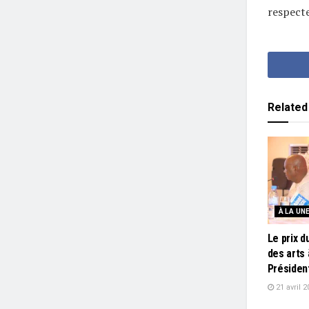
respecte
Related
À LA UN
Le prix d
des arts 
Présiden
21 avril 2