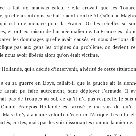
ce a fait un mauvais calcul : elle croyait que les Touare
, qu’elle a soutenus, se battraient contre Al-Qaïda au Maghr
 qui est une menace pour la France. Or les rebelles se son
tes, et ont eu raison de l’armée malienne. La France est don
arer les dommages qu’elle avait causés, et nous devrions dir
plique pas aux gens les origines du problème, on devient re
e nous avoir libérés alors qu’on était victime.
 Hollande, qui a décidé d’intervenir, a hérité de cette situati
a eu sa guerre en Libye, fallait-il que la gauche ait la sienn
e aurait pu faire autrement, sans déployer l’armada. Il ava
ait pas de troupes au sol, ce qu’il n’a pas respecté. Je suis 
 Quand François Hollande est arrivé je me suis dit qu’il 
. Mais il n’y a aucune volonté d’écouter l’Afrique. Les officie
utés, certes, mais pas les voix dissonantes comme la mienne.