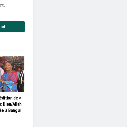
rt.
end
édition de «
c Dieu/Allah
lée à Bangui