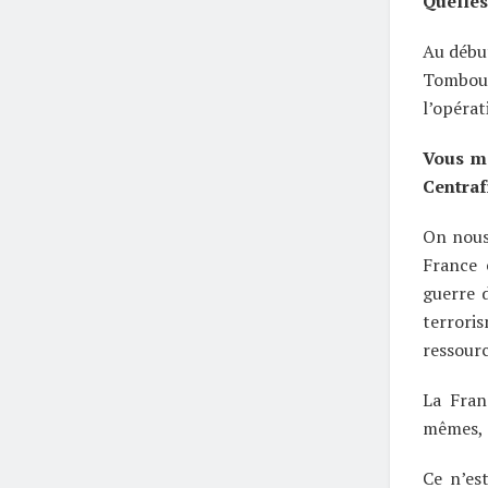
Quelles
Au début
Tombouc
l’opérat
Vous me
Centra
On nous 
France 
guerre 
terroris
ressourc
La Fran
mêmes, e
Ce n’es