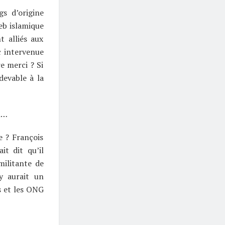
gs d’origine
eb islamique
t alliés aux
c intervenue
e merci ? Si
devable à la
on…
e ? François
it dit qu’il
militante de
y aurait un
ls et les ONG