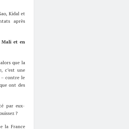
Gao, Kidal et
ntats après
 Mali et en
alors que la
e, c’est une
 – contre le
ique ont des
ité par eux-
ouissez ?
ue la France