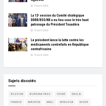
16 avril 2026
La 12ᵉ session du Comité stratégique
DDRR/RSS/NR a eu lieu sous le très haut
patronage du Président Touadéra
15 avril 2026
Le président lance la lutte contre les
médicaments contrefaits en République
centrafricaine
14 avril 2026
Sujets discutés
BOZOUM
BURKINA-FASO
CHINE
EBOLA
FRANCE
MACRON
MALI
MINUSCA
NIGER