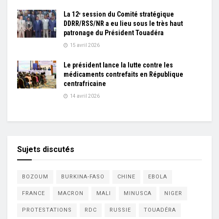
La 12ᵉ session du Comité stratégique
DDRR/RSS/NR a eu lieu sous le très haut
patronage du Président Touadéra
15 avril 2026
Le président lance la lutte contre les
médicaments contrefaits en République
centrafricaine
14 avril 2026
Sujets discutés
BOZOUM
BURKINA-FASO
CHINE
EBOLA
FRANCE
MACRON
MALI
MINUSCA
NIGER
PROTESTATIONS
RDC
RUSSIE
TOUADÉRA