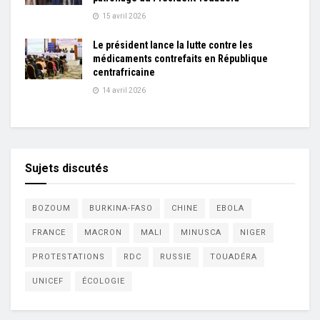
15 avril 2026
Le président lance la lutte contre les
médicaments contrefaits en République
centrafricaine
14 avril 2026
Sujets discutés
BOZOUM
BURKINA-FASO
CHINE
EBOLA
FRANCE
MACRON
MALI
MINUSCA
NIGER
PROTESTATIONS
RDC
RUSSIE
TOUADÉRA
UNICEF
ÉCOLOGIE