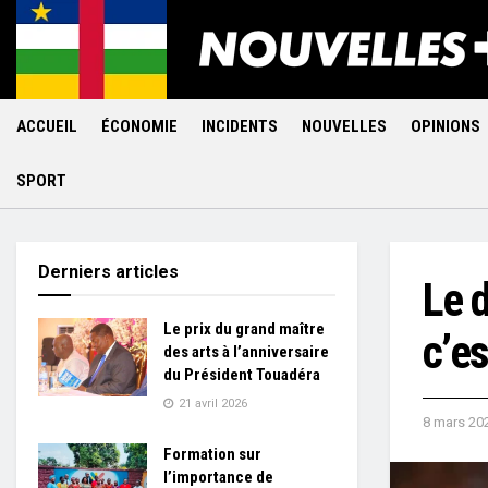
ACCUEIL
ÉCONOMIE
INCIDENTS
NOUVELLES
OPINIONS
SPORT
Derniers articles
Le 
Le prix du grand maître
с’es
des arts à l’anniversaire
du Président Touadéra
21 avril 2026
8 mars 20
Formation sur
l’importance de