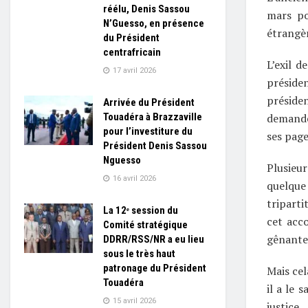
réélu, Denis Sassou
mars po
N’Guesso, en présence
étrangè
du Président
centrafricain
L’exil d
17 avril 2026
préside
présiden
Arrivée du Président
demande
Touadéra à Brazzaville
pour l’investiture du
ses page
Président Denis Sassou
Nguesso
Plusieu
16 avril 2026
quelque
triparti
La 12ᵉ session du
cet acc
Comité stratégique
gênante 
DDRR/RSS/NR a eu lieu
sous le très haut
patronage du Président
Mais cel
Touadéra
il a le 
15 avril 2026
justice.