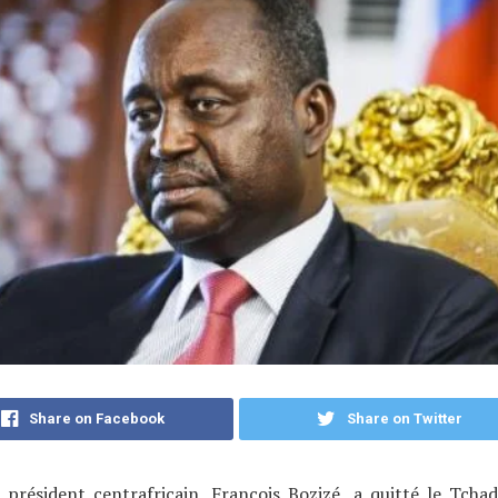
Share on Facebook
Share on Twitter
 président centrafricain, François Bozizé, a quitté le Tcha