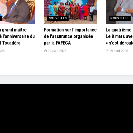
E
NOUVELLES
NOUVELLES
u grand maître
Formation sur l’importance
La quatrième 
à l’anniversaire du
de l’assurance organisée
Le 8 mars ave
t Touadéra
par la FAFECA
» s’est dérou
026
20 avril 2026
19 avril 2026