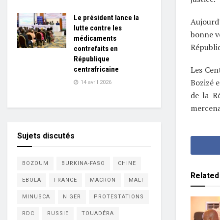
Le président lance la
Aujourd
lutte contre les
bonne vo
médicaments
Républiq
contrefaits en
République
Les Cent
centrafricaine
Bozizé e
14 avril 2026
de la R
mercena
Sujets discutés
BOZOUM
BURKINA-FASO
CHINE
Related
EBOLA
FRANCE
MACRON
MALI
MINUSCA
NIGER
PROTESTATIONS
RDC
RUSSIE
TOUADÉRA