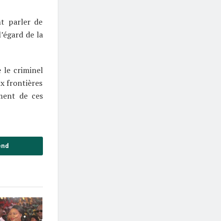
nt parler de
’égard de la
 le criminel
x frontières
ement de ces
end