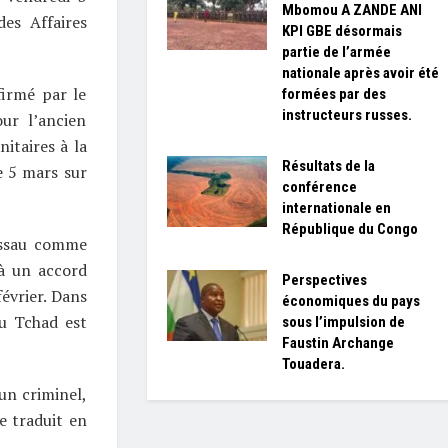
Mbomou A ZANDE ANI
des Affaires
KPI GBE désormais
partie de l’armée
nationale après avoir été
firmé par le
formées par des
instructeurs russes.
ur l’ancien
itaires à la
Résultats de la
e 5 mars sur
conférence
internationale en
République du Congo
issau comme
 à un accord
Perspectives
évrier. Dans
économiques du pays
au Tchad est
sous l’impulsion de
Faustin Archange
Touadera.
un criminel,
re traduit en