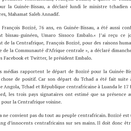
ur la Guinée-Bissau, a déclaré lundi le ministre tchadien 
res, Mahamat Saleh Annadif.
e François Bozizé, 76 ans, en Guinée-Bissau, a été aussi con
nt bissau-guinéen, Umaro Sissoco Embalo.« J’ai reçu ce jo
t de la Centrafrique, François Bozizé, pour des raisons human
 de la Communauté d’Afrique centrale », a déclaré dimanch
s Facebook et Twitter, le président Embalo.
rs médias rapportent le départ de Bozizé pour la Guinée-B
 chose de positif. Car son départ du Tchad a été fait suite
te Angola, Tchad et République centrafricaine à Luanda le 17 f
ord, les trois pays signataires ont estimé que sa présence 
pour la Centrafrique voisine.
a ne convient pas du tout au peuple centrafricain. Bozizé est 
sang d’innocents centrafricains sur ses mains. Il doit donc êt