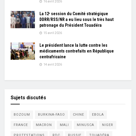
16 avril 2026
La 12ᵉ session du Comité stratégique
DDRR/RSS/NR a eu lieu sous le très haut
patronage du Président Touadéra
15 avril 2026
Le président lance la lutte contre les
médicaments contrefaits en République
centrafricaine
14 avril 2026
Sujets discutés
BOZOUM
BURKINA-FASO
CHINE
EBOLA
FRANCE
MACRON
MALI
MINUSCA
NIGER
PROTESTATIONS
RDC
RUSSIE
TOUADÉRA