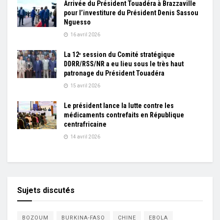
Arrivée du Président Touadéra à Brazzaville
pour l’investiture du Président Denis Sassou
Nguesso
16 avril 2026
La 12ᵉ session du Comité stratégique
DDRR/RSS/NR a eu lieu sous le très haut
patronage du Président Touadéra
15 avril 2026
Le président lance la lutte contre les
médicaments contrefaits en République
centrafricaine
14 avril 2026
Sujets discutés
BOZOUM
BURKINA-FASO
CHINE
EBOLA