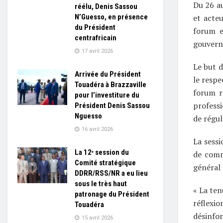
Du 26 au
réélu, Denis Sassou
et acteu
N’Guesso, en présence
du Président
forum e
centrafricain
gouvern
17 avril 2026
Le but d
Arrivée du Président
le respe
Touadéra à Brazzaville
forum r
pour l’investiture du
professi
Président Denis Sassou
Nguesso
de régul
16 avril 2026
La sessi
La 12ᵉ session du
de comm
Comité stratégique
général 
DDRR/RSS/NR a eu lieu
sous le très haut
« La ten
patronage du Président
réflexi
Touadéra
désinfor
15 avril 2026