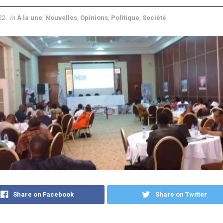
in
22
À la une
,
Nouvelles
,
Opinions
,
Politique
,
Société
Share on Facebook
Share on Twitter