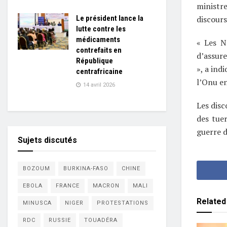
ministr
discours
Le président lance la
lutte contre les
médicaments
« Les Na
contrefaits en
d’assure
République
», a ind
centrafricaine
l’Onu e
14 avril 2026
Les disc
des tue
guerre d
Sujets discutés
BOZOUM
BURKINA-FASO
CHINE
EBOLA
FRANCE
MACRON
MALI
Related
MINUSCA
NIGER
PROTESTATIONS
RDC
RUSSIE
TOUADÉRA