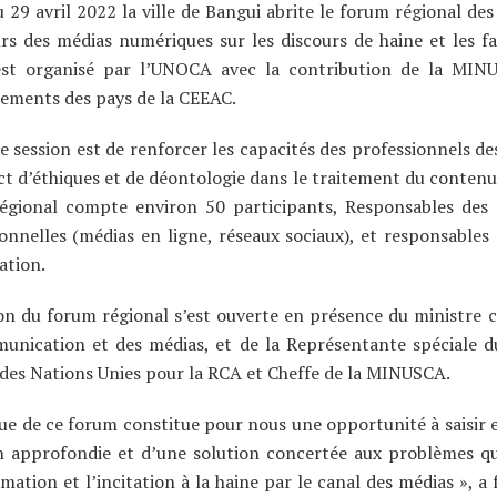
 29 avril 2022 la ville de Bangui abrite le forum régional des
rs des médias numériques sur les discours de haine et les f
st organisé par l’UNOCA avec la contribution de la MIN
ements des pays de la CEEAC.
e session est de renforcer les capacités des professionnels de
ct d’éthiques et de déontologie dans le traitement du contenu 
égional compte environ 50 participants, Responsables des 
onnelles (médias en ligne, réseaux sociaux), et responsables
ation.
on du forum régional s’est ouverte en présence du ministre c
unication et des médias, et de la Représentante spéciale d
des Nations Unies pour la RCA et Cheffe de la MINUSCA.
ue de ce forum constitue pour nous une opportunité à saisir 
on approfondie et d’une solution concertée aux problèmes q
mation et l’incitation à la haine par le canal des médias », a f