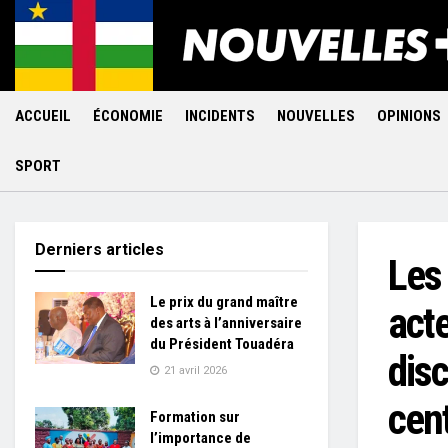
ACCUEIL
ÉCONOMIE
INCIDENTS
NOUVELLES
OPINIONS
SPORT
Derniers articles
Les
Le prix du grand maître
act
des arts à l’anniversaire
du Président Touadéra
disc
21 avril 2026
cent
Formation sur
l’importance de