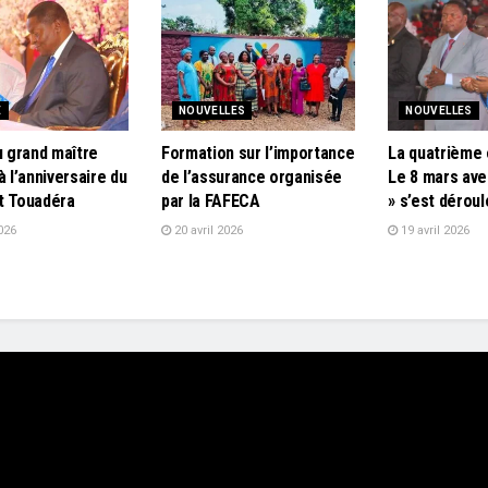
E
NOUVELLES
NOUVELLES
u grand maître
Formation sur l’importance
La quatrième 
à l’anniversaire du
de l’assurance organisée
Le 8 mars ave
t Touadéra
par la FAFECA
» s’est dérou
026
20 avril 2026
19 avril 2026