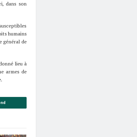
ri, dans son
susceptibles
roits humains
re général de
donné lieu à
mme armes de
.
end