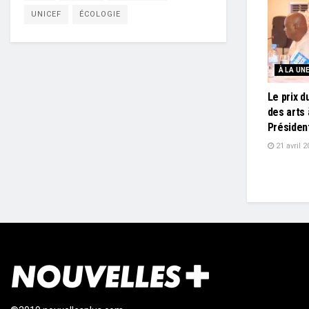
UNICEF
ÉCOLOGIE
À LA UN
Le prix d
des arts 
Présiden
21 avril 2