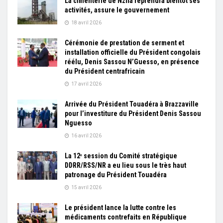
La cimenterie de Nzila reprendra bientôt ses
activités, assure le gouvernement
18 avril 2026
Cérémonie de prestation de serment et
installation officielle du Président congolais
réélu, Denis Sassou N’Guesso, en présence
du Président centrafricain
17 avril 2026
Arrivée du Président Touadéra à Brazzaville
pour l’investiture du Président Denis Sassou
Nguesso
16 avril 2026
La 12ᵉ session du Comité stratégique
DDRR/RSS/NR a eu lieu sous le très haut
patronage du Président Touadéra
15 avril 2026
Le président lance la lutte contre les
médicaments contrefaits en République