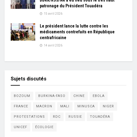
DDRR/RSS/NR a eu lieu sous le très haut
patronage du Président Touadéra
15 avril 2026
Le président lance la lutte contre les
médicaments contrefaits en République
centrafricaine
14 avril 2026
Sujets discutés
BOZOUM
BURKINA-FASO
CHINE
EBOLA
FRANCE
MACRON
MALI
MINUSCA
NIGER
PROTESTATIONS
RDC
RUSSIE
TOUADÉRA
UNICEF
ÉCOLOGIE