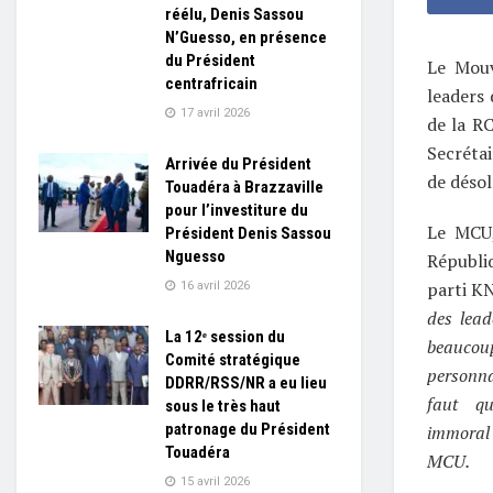
réélu, Denis Sassou
N’Guesso, en présence
du Président
Le Mouv
centrafricain
leaders 
17 avril 2026
de la RC
Secréta
Arrivée du Président
de déso
Touadéra à Brazzaville
pour l’investiture du
Le MCU,
Président Denis Sassou
Nguesso
Républi
parti K
16 avril 2026
des lead
La 12ᵉ session du
beaucoup
Comité stratégique
personnal
DDRR/RSS/NR a eu lieu
faut qu
sous le très haut
patronage du Président
immoral 
Touadéra
MCU.
15 avril 2026