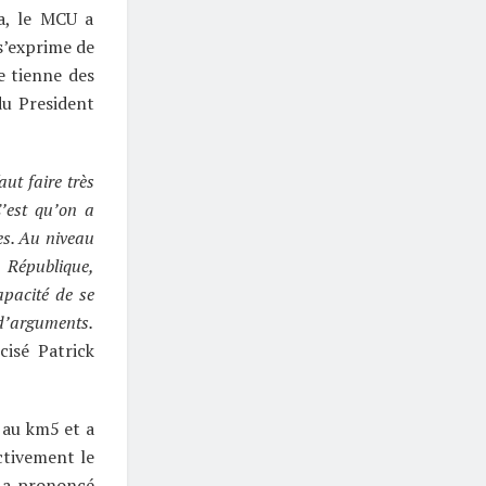
ra, le MCU a
 s’exprime de
ue tienne des
du President
ut faire très
C’est qu’on a
es. Au niveau
 République,
apacité de se
 d’arguments.
cisé Patrick
 au km5 et a
ctivement le
, a prononcé