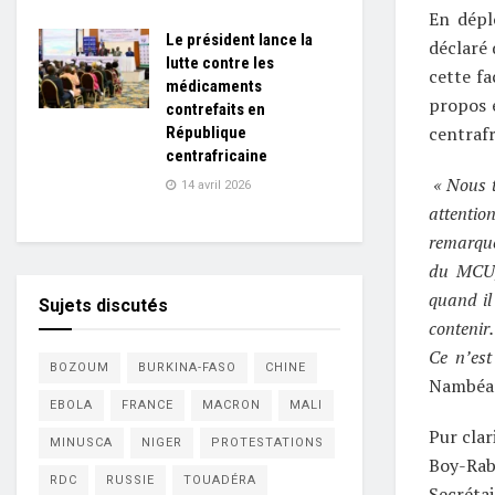
En dépl
Le président lance la
déclaré 
lutte contre les
cette fa
médicaments
propos é
contrefaits en
centrafr
République
centrafricaine
« Nous t
14 avril 2026
attentio
remarqué
du MCU, 
quand il 
Sujets discutés
contenir
Ce n’est
BOZOUM
BURKINA-FASO
CHINE
Nambéa
EBOLA
FRANCE
MACRON
MALI
Pur clar
MINUSCA
NIGER
PROTESTATIONS
Boy-Rab
RDC
RUSSIE
TOUADÉRA
Secrétai