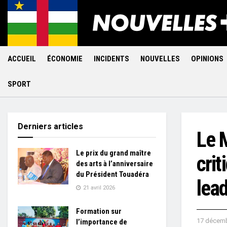
ACCUEIL
ÉCONOMIE
INCIDENTS
NOUVELLES
OPINIONS
SPORT
Derniers articles
Le 
Le prix du grand maître
cri
des arts à l’anniversaire
du Président Touadéra
lea
21 avril 2026
Formation sur
17 décemb
l’importance de