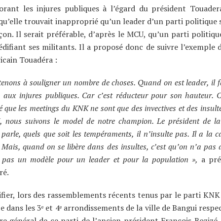
orant les injures publiques à l’égard du président Touade
qu’elle trouvait inapproprié qu’un leader d’un parti politique
çon. Il serait préférable, d’après le MCU, qu’un parti politiq
difiant ses militants. Il a proposé donc de suivre l’exemple 
icain Touadéra :
enons à souligner un nombre de choses. Quand on est leader, il fa
n aux injures publiques. Car c’est réducteur pour son hauteur. 
 que les meetings du KNK ne sont que des invectives et des insult
nous suivons le model de notre champion. Le président de la
parle, quels que soit les tempéraments, il n’insulte pas. Il a la c
. Mais, quand on se libère dans des insultes, c’est qu’on n’a pas
 pas un modèle pour un leader et pour la population »,
a pré
ré.
ifier, lors des rassemblements récents tenus par le parti KNK
e dans les 3
et 4
arrondissements de la ville de Bangui respe
e
e
re général de ce parti de l’ancien président François Bozizé