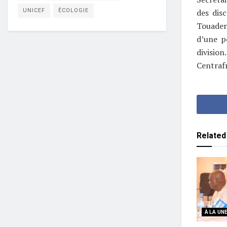
UNICEF
ÉCOLOGIE
des dis
Touader
d’une pe
division
Centraf
Related
À LA UN