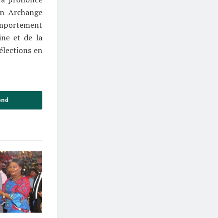
tin Archange
comportement
ine et de la
 élections en
end