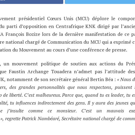
ement présidentiel Cœurs Unis (MCU) déplore le compo
du parti d’opposition en Centrafrique KNK dirigé par l’anci
A François Bozize lors de la dernière manifestation de ce par
ire national chargé de Communication du MCU qui a exprimé 
lation du Mouvement au cours d’une conférence de presse.
 un mouvement politique de soutien aux actions du Prés
que Faustin Archange Touadera n’admet pas l’attitude des
NK, notamment de son secrétaire général Bertin Béa :
« Nous d
ers, des grandes personnalités que nous respectons, puissent i
 de liberté. C’est malheureux. Parce que, quand tu es leader, tu 
ité, tu influences indirectement des gens. Il y aura des jeunes qui
e j’insulte comme ce monsieur. C’est un mauvais exe
», regrette Patrick Nambéaré, Secrétaire national chargé de com