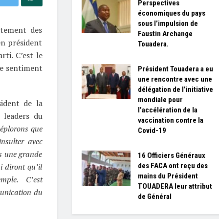
Perspectives
économiques du pays
sous l’impulsion de
rtement des
Faustin Archange
en président
Touadera.
ti. C’est le
ce sentiment
Président Touadera a eu
une rencontre avec une
délégation de l’initiative
mondiale pour
ident de la
l’accélération de la
 leaders du
vaccination contre la
éplorons que
Covid-19
nsulter avec
es une grande
16 Officiers Généraux
des FACA ont reçu des
 diront qu’il
mains du Président
mple. C’est
TOUADERA leur attribut
munication du
de Général