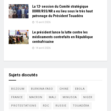
La 12ᵉ session du Comité stratégique
DDRR/RSS/NR a eu lieu sous le très haut
patronage du Président Touadéra
15 avril 2026
Le président lance la lutte contre les
médicaments contrefaits en République
centrafricaine
14 avril 2026
Sujets discutés
BOZOUM
BURKINA-FASO
CHINE
EBOLA
FRANCE
MACRON
MALI
MINUSCA
NIGER
PROTESTATIONS
RDC
RUSSIE
TOUADÉRA