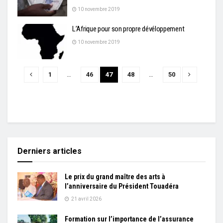
10 novembre 2019
L’Afrique pour son propre dévéloppement
10 novembre 2019
1
…
46
47
48
…
50
Derniers articles
Le prix du grand maître des arts à
l’anniversaire du Président Touadéra
21 avril 2026
Formation sur l’importance de l’assurance