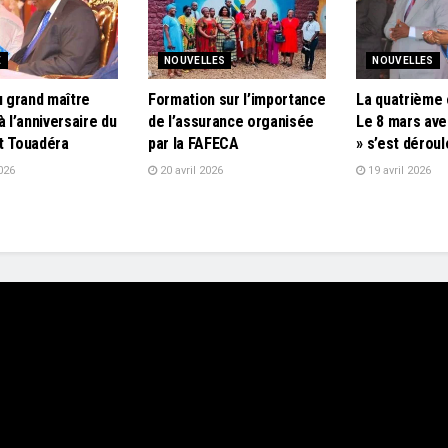
E
NOUVELLES
NOUVELLES
u grand maître
Formation sur l’importance
La quatrième 
à l’anniversaire du
de l’assurance organisée
Le 8 mars ave
t Touadéra
par la FAFECA
» s’est dérou
026
20 avril 2026
19 avril 2026