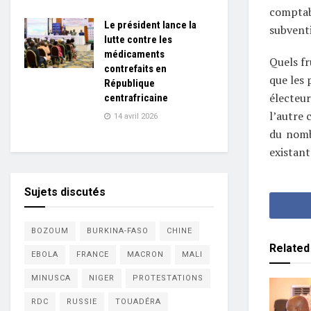
comptab
Le président lance la
subventi
lutte contre les
médicaments
Quels fr
contrefaits en
que les 
République
électeur
centrafricaine
l’autre 
14 avril 2026
du nombr
existant
Sujets discutés
BOZOUM
BURKINA-FASO
CHINE
Related
EBOLA
FRANCE
MACRON
MALI
MINUSCA
NIGER
PROTESTATIONS
RDC
RUSSIE
TOUADÉRA