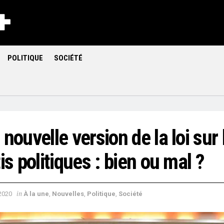
POLITIQUE
SOCIÉTÉ
nouvelle version de la loi sur 
is politiques : bien ou mal ?
in
 2020
À la une
,
Nouvelles
,
Politique
,
Société