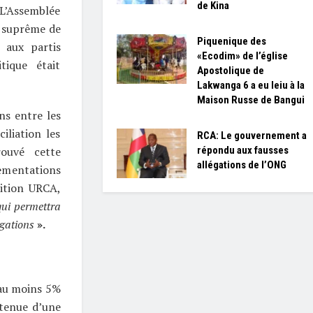
de Kina
 L’Assemblée
if suprême de
Piquenique des
e aux partis
«Ecodim» de l’église
tique était
Apostolique de
Lakwanga 6 a eu leiu à la
Maison Russe de Bangui
ns entre les
iliation les
RCA: Le gouvernement a
répondu aux fausses
rouvé cette
allégations de l’ONG
lementations
sition URCA,
qui permettra
igations
».
r au moins 5%
 tenue d’une