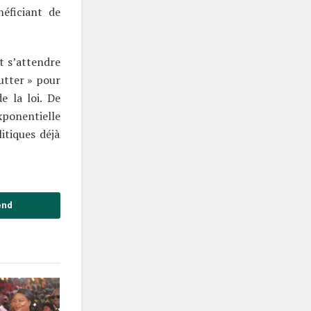
néficiant de
t s’attendre
lutter » pour
e la loi. De
exponentielle
itiques déjà
end