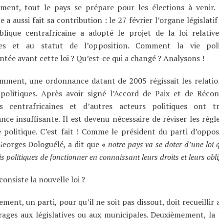
ement, tout le pays se prépare pour les élections à venir.
e a aussi fait sa contribution : le 27 février l’organe législat
blique centrafricaine a adopté le projet de la loi relativ
ues et au statut de l’opposition. Comment la vie poli
tée avant cette loi ? Qu’est-ce qui a changé ? Analysons !
mment, une ordonnance datant de 2005 régissait les relatio
politiques. Après avoir signé l’Accord de Paix et de Réconc
és centrafricaines et d’autres acteurs politiques ont t
ce insuffisante. Il est devenu nécessaire de réviser les rég
e politique. C’est fait ! Comme le président du parti d’oppo
Georges Dologuélé, a dit que
«
notre pays va se doter d’une loi 
s politiques de fonctionner en connaissant leurs droits et leurs obl
consiste la nouvelle loi ?
ment, un parti, pour qu’il ne soit pas dissout, doit recueilli
rages aux législatives ou aux municipales. Deuxièmement, la