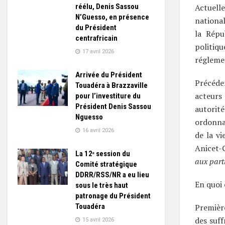
réélu, Denis Sassou
Actuell
N’Guesso, en présence
national
du Président
la Répu
centrafricain
politiq
17 avril 2026
réglemen
Arrivée du Président
Précéde
Touadéra à Brazzaville
acteurs 
pour l’investiture du
Président Denis Sassou
autorit
Nguesso
ordonnan
16 avril 2026
de la vi
Anicet-
La 12ᵉ session du
aux parti
Comité stratégique
DDRR/RSS/NR a eu lieu
En quoi 
sous le très haut
patronage du Président
Touadéra
Première
des suff
15 avril 2026