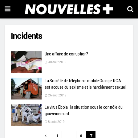
Incidents
Une affaire de corruption?
30 août 2019
La Société de téléphonie mobile Orange-RCA
est accuse du sexisme et le harcèlement sexuel.
26 août 2019
Le virus Ebola : la situation sous le contrôle du
gouvernement
8 août 2019
1
…
6
7