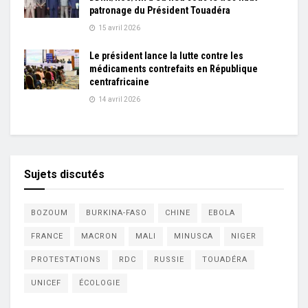
patronage du Président Touadéra
15 avril 2026
Le président lance la lutte contre les
médicaments contrefaits en République
centrafricaine
14 avril 2026
Sujets discutés
BOZOUM
BURKINA-FASO
CHINE
EBOLA
FRANCE
MACRON
MALI
MINUSCA
NIGER
PROTESTATIONS
RDC
RUSSIE
TOUADÉRA
UNICEF
ÉCOLOGIE