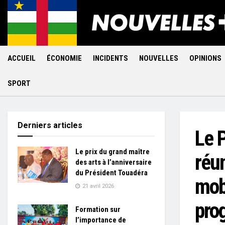
ACCUEIL
ÉCONOMIE
INCIDENTS
NOUVELLES
OPINIONS
SPORT
Derniers articles
Le 
Le prix du grand maître
réun
des arts à l’anniversaire
du Président Touadéra
mob
21 avril 2026
pro
Formation sur
l’importance de