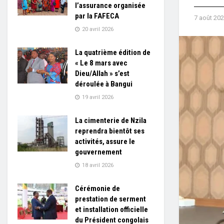
l’assurance organisée
par la FAFECA
7 août 20
20 avril 2026
La quatrième édition de
« Le 8 mars avec
Dieu/Allah » s’est
déroulée à Bangui
19 avril 2026
La cimenterie de Nzila
reprendra bientôt ses
activités, assure le
gouvernement
18 avril 2026
Cérémonie de
prestation de serment
et installation officielle
du Président congolais