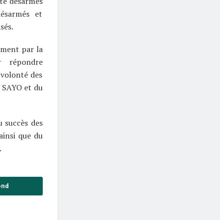
été désarmés
ésarmés et
sés.
ement par la
r répondre
 volonté des
le SAYO et du
u succès des
ainsi que du
.
end