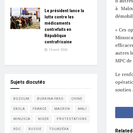
d’autres
à Malo
Le président lance la
démobili
lutte contre les
médicaments
« Ces op
contrefaits en
République
Minusc
centrafricaine
efficac
14 avril 2026
autres l
MPC de 
Le renfo
opérati
Sujets discutés
soutien
BOZOUM
BURKINA-FASO
CHINE
EBOLA
FRANCE
MACRON
MALI
MINUSCA
NIGER
PROTESTATIONS
RDC
RUSSIE
TOUADÉRA
Related