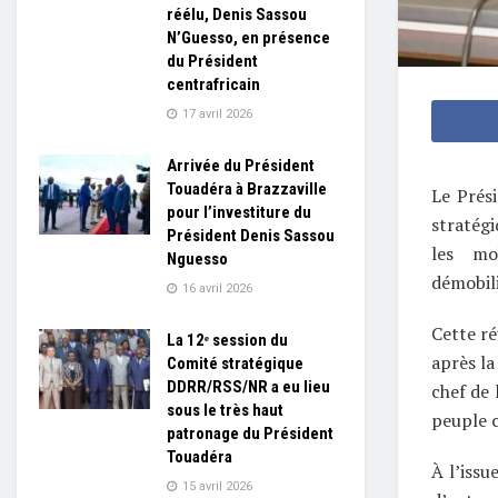
réélu, Denis Sassou
N’Guesso, en présence
du Président
centrafricain
17 avril 2026
Arrivée du Président
Touadéra à Brazzaville
Le Prés
pour l’investiture du
stratégi
Président Denis Sassou
les mo
Nguesso
démobili
16 avril 2026
Cette ré
La 12ᵉ session du
après l
Comité stratégique
DDRR/RSS/NR a eu lieu
chef de 
sous le très haut
peuple c
patronage du Président
Touadéra
À l’iss
15 avril 2026