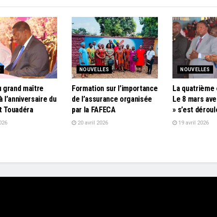
E
NOUVELLES
NOUVELLES
u grand maître
Formation sur l’importance
La quatrième 
à l’anniversaire du
de l’assurance organisée
Le 8 mars ave
t Touadéra
par la FAFECA
» s’est dérou
026
20 avril 2026
19 avril 2026