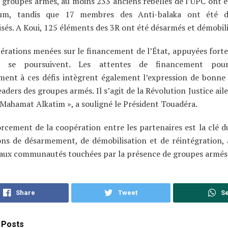
 groupes armés, au moins 233 anciens rebelles de l’UPC ont 
um, tandis que 17 membres des Anti-balaka ont été d
sés. A Koui, 125 éléments des 3R ont été désarmés et démobili
érations menées sur le financement de l’État, appuyées fort
a se poursuivent. Les attentes de financement pou
ement à ces défis intègrent également l’expression de bonne
eaders des groupes armés. Il s’agit de la Révolution Justice ai
Mahamat Alkatim », a souligné le Président Touadéra.
rcement de la coopération entre les partenaires est la clé d
ons de désarmement, de démobilisation et de réintégration, 
 aux communautés touchées par la présence de groupes armés
Share
Tweet
S
Posts