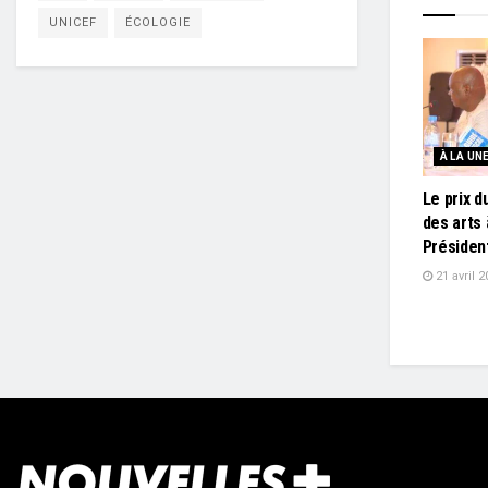
UNICEF
ÉCOLOGIE
À LA UN
Le prix d
des arts 
Présiden
21 avril 2