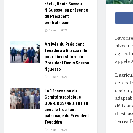
réélu, Denis Sassou
N’Guesso, en présence
du Président
centrafricain
17 avril 2026
Favoris
Arrivée du Président
niveau 
Touadéra à Brazzaville
agricul
pour l’investiture du
appelé 
Président Denis Sassou
Nguesso
L’agric
16 avril 2026
centrafr
secteur
La 12ᵉ session du
Comité stratégique
adaptabl
DDRR/RSS/NR a eu lieu
défis au
sous le très haut
il est a
patronage du Président
terres f
Touadéra
15 avril 2026