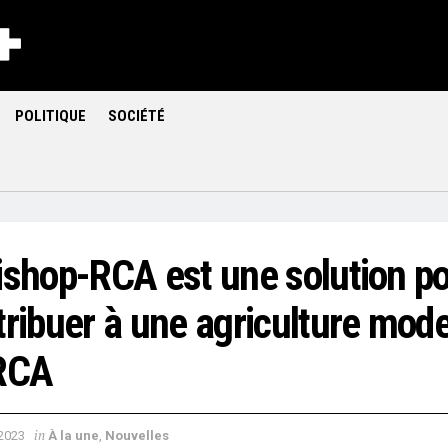
POLITIQUE
SOCIÉTÉ
ishop-RCA est une solution p
tribuer à une agriculture mod
RCA
in
 2023
À la une
,
Nouvelles