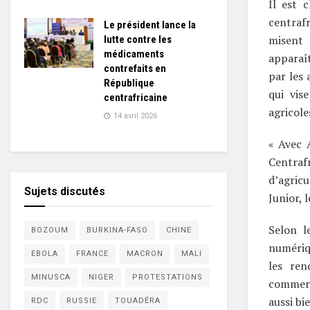
Il est 
centrafr
Le président lance la
misent 
lutte contre les
médicaments
apparaî
contrefaits en
par les
République
qui vis
centrafricaine
agricole
14 avril 2026
« Avec 
Centraf
d’agricu
Sujets discutés
Junior, 
Selon l
BOZOUM
BURKINA-FASO
CHINE
numériq
EBOLA
FRANCE
MACRON
MALI
les ren
MINUSCA
NIGER
PROTESTATIONS
commerc
aussi b
RDC
RUSSIE
TOUADÉRA