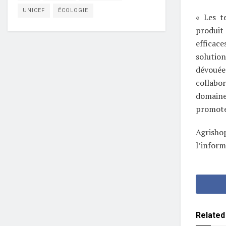
UNICEF
ÉCOLOGIE
« Les t
produit
efficac
solutio
dévouée
collabo
domaine
promote
Agrishop
l’inform
Related