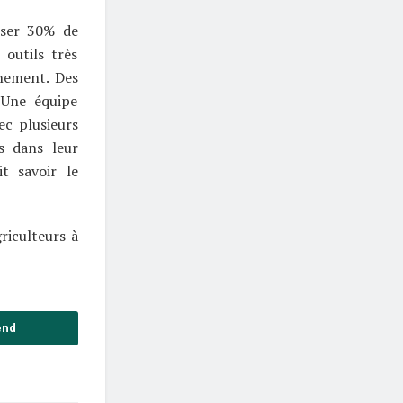
iser 30% de
outils très
nnement. Des
 Une équipe
ec plusieurs
s dans leur
t savoir le
riculteurs à
end