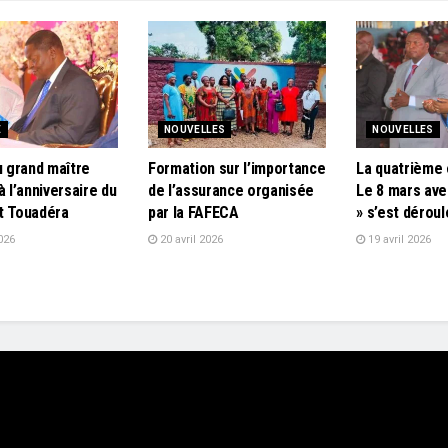
E
NOUVELLES
NOUVELLES
u grand maître
Formation sur l’importance
La quatrième 
à l’anniversaire du
de l’assurance organisée
Le 8 mars ave
t Touadéra
par la FAFECA
» s’est dérou
026
20 avril 2026
19 avril 2026