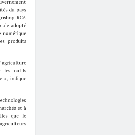
ouvernement
ités du pays
grishop-RCA
icole adopté
me numérique
es produits
’agriculture
 les outils
e », indique
echnologies
marchés et à
lles que le
agriculteurs