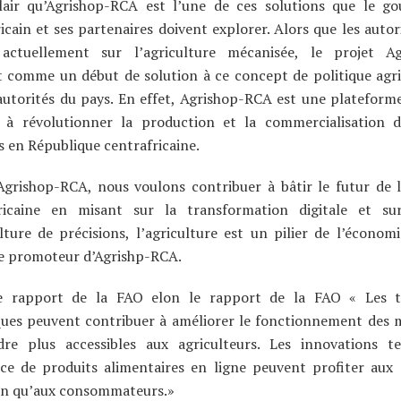
clair qu’Agrishop-RCA est l’une de ces solutions que le g
icain et ses partenaires doivent explorer. Alors que les autor
actuellement sur l’agriculture mécanisée, le projet A
t comme un début de solution à ce concept de politique agr
 autorités du pays. En effet, Agrishop-RCA est une platefor
e à révolutionner la production et la commercialisation d
s en République centrafricaine.
Agrishop-RCA, nous voulons contribuer à bâtir le futur de l
ricaine en misant sur la transformation digitale et sur
lture de précisions, l’agriculture est un pilier de l’économi
le promoteur d’Agrishp-RCA.
e rapport de la FAO elon le rapport de la FAO « Les t
ues peuvent contribuer à améliorer le fonctionnement des 
dre plus accessibles aux agriculteurs. Les innovations te
e de produits alimentaires en ligne peuvent profiter aux 
ien qu’aux consommateurs.»