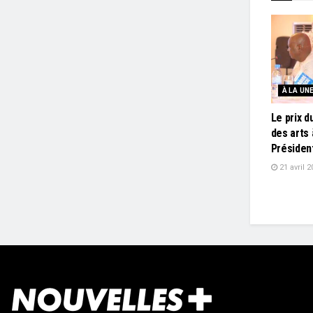
À LA UN
Le prix d
des arts 
Présiden
21 avril 2