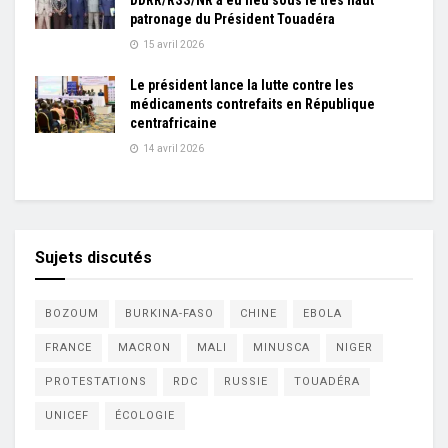
DDRR/RSS/NR a eu lieu sous le très haut
patronage du Président Touadéra
15 avril 2026
Le président lance la lutte contre les
médicaments contrefaits en République
centrafricaine
14 avril 2026
Sujets discutés
BOZOUM
BURKINA-FASO
CHINE
EBOLA
FRANCE
MACRON
MALI
MINUSCA
NIGER
PROTESTATIONS
RDC
RUSSIE
TOUADÉRA
UNICEF
ÉCOLOGIE