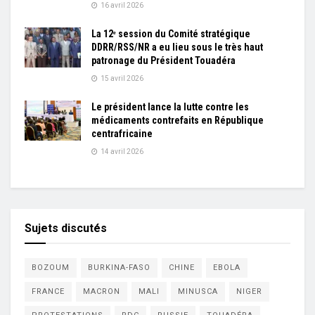
16 avril 2026
La 12ᵉ session du Comité stratégique
DDRR/RSS/NR a eu lieu sous le très haut
patronage du Président Touadéra
15 avril 2026
Le président lance la lutte contre les
médicaments contrefaits en République
centrafricaine
14 avril 2026
Sujets discutés
BOZOUM
BURKINA-FASO
CHINE
EBOLA
FRANCE
MACRON
MALI
MINUSCA
NIGER