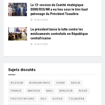
La 12ᵉ session du Comité stratégique
DDRR/RSS/NR a eu lieu sous le très haut
patronage du Président Touadéra
15 avril 2026
Le président lance la lutte contre les
médicaments contrefaits en République
centrafricaine
14 avril 2026
Sujets discutés
BOZOUM
BURKINA-FASO
CHINE
EBOLA
FRANCE
MACRON
MALI
MINUSCA
NIGER
PROTESTATIONS
RDC
RUSSIE
TOUADÉRA