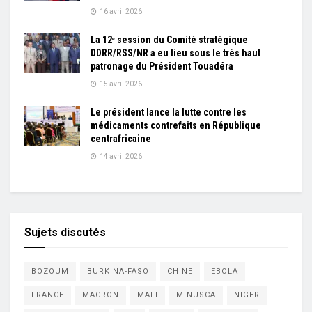
16 avril 2026
La 12ᵉ session du Comité stratégique
DDRR/RSS/NR a eu lieu sous le très haut
patronage du Président Touadéra
15 avril 2026
Le président lance la lutte contre les
médicaments contrefaits en République
centrafricaine
14 avril 2026
Sujets discutés
BOZOUM
BURKINA-FASO
CHINE
EBOLA
FRANCE
MACRON
MALI
MINUSCA
NIGER