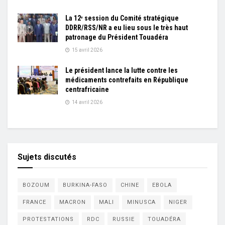
La 12ᵉ session du Comité stratégique
DDRR/RSS/NR a eu lieu sous le très haut
patronage du Président Touadéra
15 avril 2026
Le président lance la lutte contre les
médicaments contrefaits en République
centrafricaine
14 avril 2026
Sujets discutés
BOZOUM
BURKINA-FASO
CHINE
EBOLA
FRANCE
MACRON
MALI
MINUSCA
NIGER
PROTESTATIONS
RDC
RUSSIE
TOUADÉRA