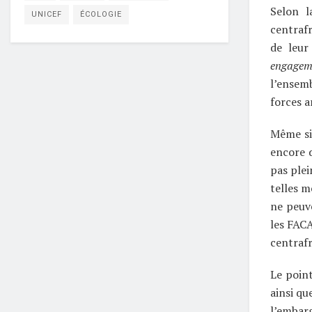
Selon l
UNICEF
ÉCOLOGIE
centrafr
de leur
engagem
l’ensem
forces a
Même si 
encore 
pas plei
telles 
ne peuve
les FACA
centrafr
Le point
ainsi qu
l’embarg