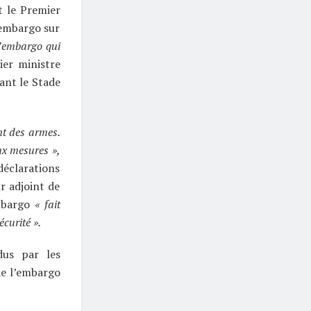
t le Premier
’embargo sur
 l’embargo qui
ier ministre
ant le Stade
nt des armes.
ux mesures »,
éclarations
r adjoint de
embargo
« fait
curité ».
dus par les
de l’embargo