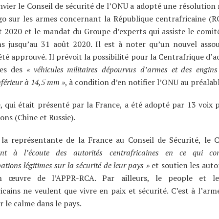
nvier le Conseil de sécurité de l’ONU a adopté une résolution
go sur les armes concernant la République centrafricaine (R
et 2020 et le mandat du Groupe d’experts qui assiste le comit
ns jusqu’au 31 août 2020. Il est à noter qu’un nouvel asso
 été approuvé. Il prévoit la possibilité pour la Centrafrique d’
ces des
« véhicules militaires dépourvus d’armes et des engin
nférieur à 14,5 mm »
, à condition d’en notifier l’ONU au préalabl
, qui était présenté par la France, a été adopté par 13 voix 
ons (Chine et Russie).
 la représentante de la France au Conseil de Sécurité, le 
ent à l’écoute des autorités centrafricaines en ce qui co
tions légitimes sur la sécurité de leur pays »
et soutien les auto
 œuvre de l’APPR-RCA. Par ailleurs, le people et le
icains ne veulent que vivre en paix et sécurité. C’est à l’arm
r le calme dans le pays.