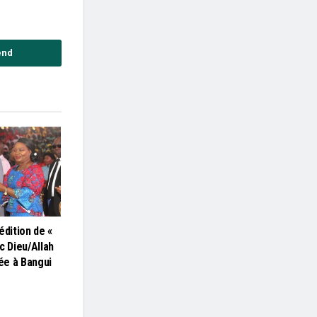
end
édition de «
c Dieu/Allah
lée à Bangui