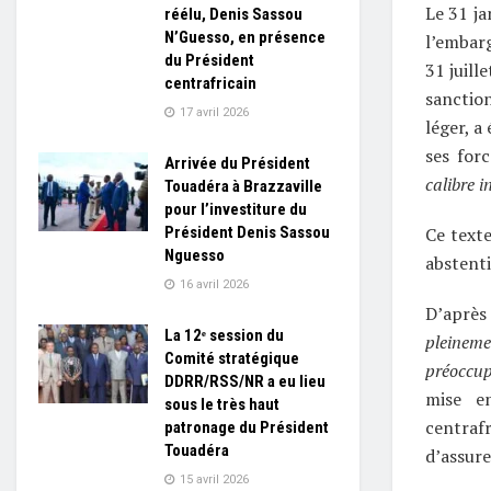
Le 31 ja
réélu, Denis Sassou
N’Guesso, en présence
l’embar
du Président
31 juill
centrafricain
sanctio
17 avril 2026
léger, a
ses for
Arrivée du Président
calibre i
Touadéra à Brazzaville
pour l’investiture du
Président Denis Sassou
Ce texte
Nguesso
abstenti
16 avril 2026
D’après
La 12ᵉ session du
pleinem
Comité stratégique
préoccupa
DDRR/RSS/NR a eu lieu
mise en
sous le très haut
centrafr
patronage du Président
Touadéra
d’assure
15 avril 2026