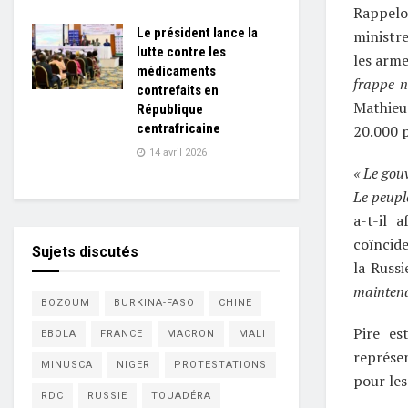
Rappelo
Le président lance la
ministre
lutte contre les
les arme
médicaments
frappe n
contrefaits en
Mathieu 
République
centrafricaine
20.000 p
14 avril 2026
« Le gou
Le peupl
a-t-il 
coïncide
Sujets discutés
la Russi
maintena
BOZOUM
BURKINA-FASO
CHINE
Pire es
EBOLA
FRANCE
MACRON
MALI
représen
MINUSCA
NIGER
PROTESTATIONS
pour les
RDC
RUSSIE
TOUADÉRA