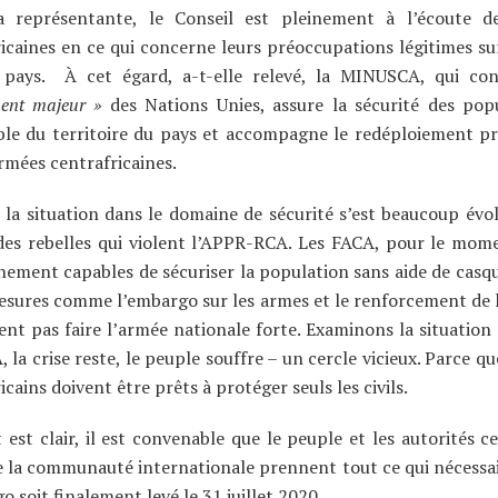
a représentante, le Conseil est pleinement à l’écoute de
icaines en ce qui concerne leurs préoccupations légitimes sur
 pays. À cet égard, a-t-elle relevé, la MINUSCA, qui co
ent majeur »
des Nations Unies, assure la sécurité des pop
ble du territoire du pays et accompagne le redéploiement pr
rmées centrafricaines.
la situation dans le domaine de sécurité s’est beaucoup évolu
des rebelles qui violent l’APPR-RCA. Les FACA, pour le mom
nement capables de sécuriser la population sans aide de casqu
mesures comme l’embargo sur les armes et le renforcement d
nt pas faire l’armée nationale forte. Examinons la situation 
, la crise reste, le peuple souffre – un cercle vicieux. Parce qu
icains doivent être prêts à protéger seuls les civils.
 est clair, il est convenable que le peuple et les autorités c
e la communauté internationale prennent tout ce qui nécessa
o soit finalement levé le 31 juillet 2020.