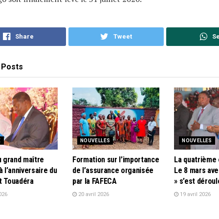
Share
Tweet
S
Posts
E
NOUVELLES
NOUVELLES
u grand maître
Formation sur l’importance
La quatrième 
à l’anniversaire du
de l’assurance organisée
Le 8 mars ave
t Touadéra
par la FAFECA
» s’est dérou
026
20 avril 2026
19 avril 2026