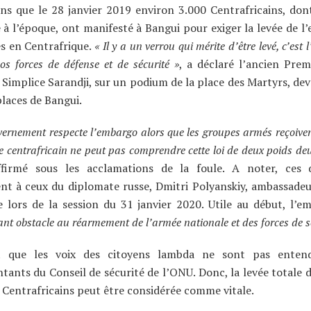
ns que le 28 janvier 2019 environ 3.000 Centrafricains, don
 à l’époque, ont manifesté à Bangui pour exiger la levée de l
s en Centrafrique.
« Il y a un verrou qui mérite d’être levé, c’est
os forces de défense et de sécurité »
, a déclaré l’ancien Prem
Simplice Sarandji, sur un podium de la place des Martyrs, dev
laces de Bangui.
vernement respecte l’embargo alors que les groupes armés reçoive
e centrafricain ne peut pas comprendre cette loi de deux poids de
affirmé sous les acclamations de la foule. A noter, ces d
nt à ceux du diplomate russe, Dmitri Polyanskiy, ambassadeu
e lors de la session du 31 janvier 2020. Utile au début, l’
nt obstacle au réarmement de l’armée nationale et des forces de sé
t que les voix des citoyens lambda ne sont pas enten
tants du Conseil de sécurité de l’ONU. Donc, la levée totale 
 Centrafricains peut être considérée comme vitale.