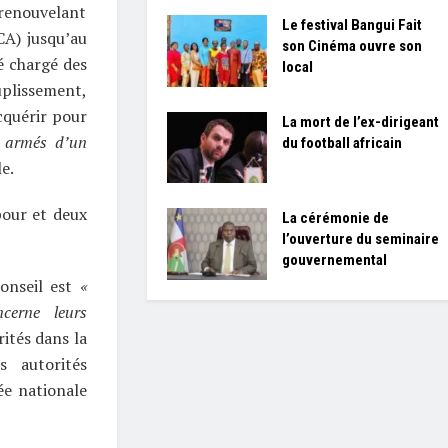
 renouvelant
Le festival Bangui Fait
CA) jusqu’au
son Cinéma ouvre son
é chargé des
local
uplissement,
acquérir pour
La mort de l’ex-dirigeant
s armés d’un
du football africain
e.
pour et deux
La cérémonie de
l’ouverture du seminaire
gouvernemental
Conseil est
«
ncerne leurs
rités dans la
s autorités
ée nationale