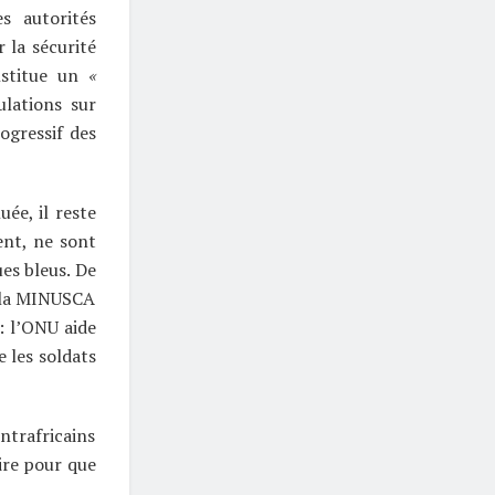
s autorités
 la sécurité
nstitue un
«
ulations sur
ogressif des
ée, il reste
ent, ne sont
es bleus. De
e la MINUSCA
: l’ONU aide
e les soldats
entrafricains
ire pour que