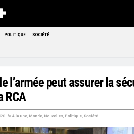
POLITIQUE
SOCIÉTÉ
e l’armée peut assurer la séc
la RCA
in
020
À la une
,
Monde
,
Nouvelles
,
Politique
,
Société