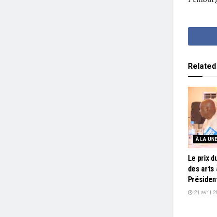
Related
À LA UN
Le prix d
des arts 
Présiden
21 avril 2